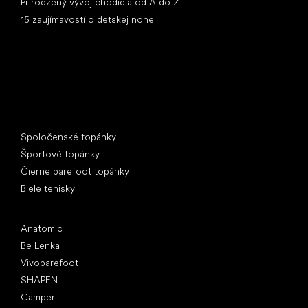
Prirodzený vývoj chodidla od A do Z
15 zaujímavostí o detskej nohe
Špeciálne kategórie
Spoločenské topánky
Športové topánky
Čierne barefoot topánky
Biele tenisky
Obľúbené značky
Anatomic
Be Lenka
Vivobarefoot
SHAPEN
Camper