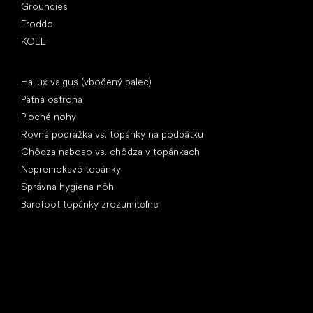
Groundies
Froddo
KOEL
Články
Hallux valgus (vbočený palec)
Pätná ostroha
Ploché nohy
Rovná podrážka vs. topánky na podpätku
Chôdza naboso vs. chôdza v topánkach
Nepremokavé topánky
Správna hygiena nôh
Barefoot topánky zrozumiteľne
Špeciálne kategórie