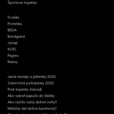
Športové topánky
Obľúbené značky
Froddo
Protetika
BEDA
Bundgaard
Jonap
KOEL
Pegres
Reima
Články
Jarné tenisky a plátenky 2025
Celoročné poltopánky 2025
Prvé topánky (návod)
Ako vybrať papuče do škôlky
Ako rýchlo rastú deťom nohy?
Môžete dať deťom barefooty?