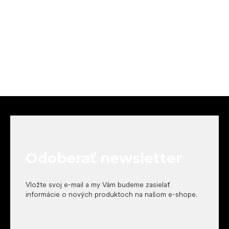
Z
á
p
ä
t
Odoberať newsletter
i
e
Vložte svoj e-mail a my Vám budeme zasielať
informácie o nových produktoch na našom e-shope.