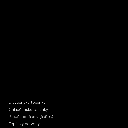
Little Shoes s.r.o.
U Vodárny 1506
397 01 Písek
IČ: 07715773, DIČ: CZ07715773
Špeciálne kategórie
Dievčenské topánky
Chlapčenské topánky
Papuče do školy (škôlky)
Topánky do vody