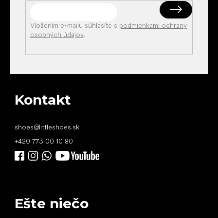
Vložením e-mailu súhlasíte s
podmienkami ochrany
osobných údajov
.
Kontakt
shoes
@
littleshoes.sk
+420 773 00 10 80
Ešte niečo