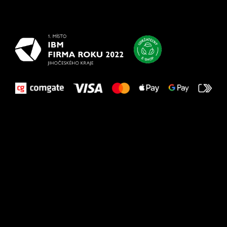
najlepšie
vašim nohám