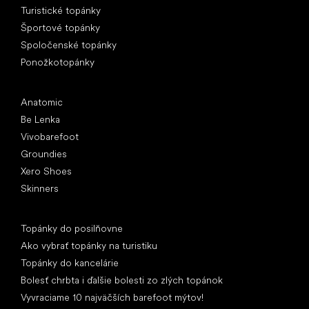
Turistické topánky
Športové topánky
Spoločenské topánky
Ponožkotopánky
Obľúbené značky
Anatomic
Be Lenka
Vivobarefoot
Groundies
Xero Shoes
Skinners
Články
Topánky do posilňovne
Ako vybrať topánky na turistiku
Topánky do kancelárie
Bolesť chrbta i ďalšie bolesti zo zlých topánok
Vyvraciame 10 najväčších barefoot mýtov!