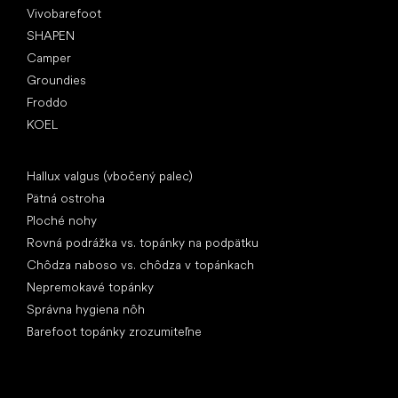
Vivobarefoot
SHAPEN
Camper
Groundies
Froddo
KOEL
Články
Hallux valgus (vbočený palec)
Pätná ostroha
Ploché nohy
Rovná podrážka vs. topánky na podpätku
Chôdza naboso vs. chôdza v topánkach
Nepremokavé topánky
Správna hygiena nôh
Barefoot topánky zrozumiteľne