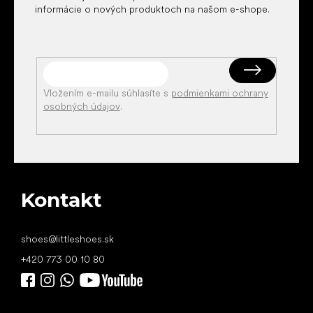
informácie o nových produktoch na našom e-shope.
Vložením e-mailu súhlasíte s
podmienkami ochrany
osobných údajov
.
Kontakt
shoes
@
littleshoes.sk
+420 773 00 10 80