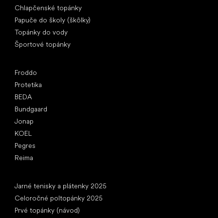
Chlapčenské topánky
Papuče do školy (škôlky)
Topánky do vody
Športové topánky
Obľúbené značky
Froddo
Protetika
BEDA
Bundgaard
Jonap
KOEL
Pegres
Reima
Články
Jarné tenisky a plátenky 2025
Celoročné poltopánky 2025
Prvé topánky (návod)