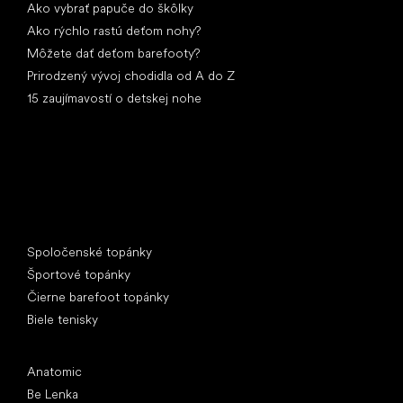
Ako vybrať papuče do škôlky
Ako rýchlo rastú deťom nohy?
Môžete dať deťom barefooty?
Prirodzený vývoj chodidla od A do Z
15 zaujímavostí o detskej nohe
Špeciálne kategórie
Spoločenské topánky
Športové topánky
Čierne barefoot topánky
Biele tenisky
Obľúbené značky
Anatomic
Be Lenka