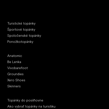
Špeciálne kategórie
Turistické topánky
Športové topánky
Spoločenské topánky
Ponožkotopánky
Obľúbené značky
Anatomic
Be Lenka
Vivobarefoot
Groundies
Xero Shoes
Skinners
Články
Topánky do posilňovne
Ako vybrať topánky na turistiku