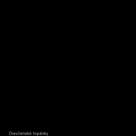
Bežecké tenisky
Little Shoes s.r.o.
U Vodárny 1506
397 01 Písek
IČ: 07715773, DIČ: CZ07715773
Špeciálne kategórie
Dievčenské topánky