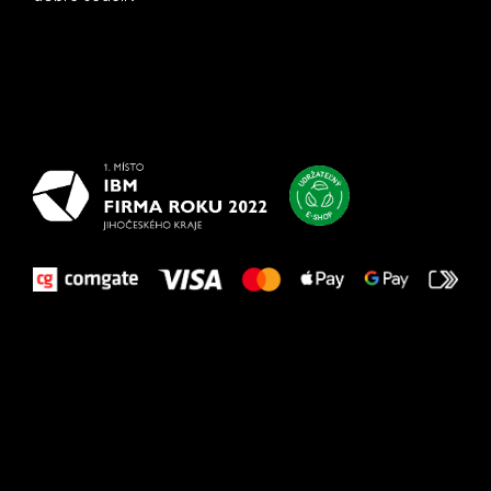
Všetko
najlepšie
vašim nohám