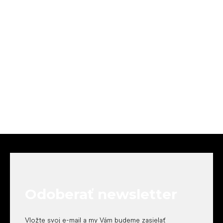
Z
á
p
ä
t
Odoberať newsletter
i
e
Vložte svoj e-mail a my Vám budeme zasielať