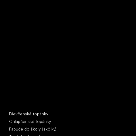
Little Shoes s.r.o.
U Vodárny 1506
397 01 Písek
IČ: 07715773, DIČ: CZ07715773
Špeciálne kategórie
Dievčenské topánky
Chlapčenské topánky
Papuče do školy (škôlky)