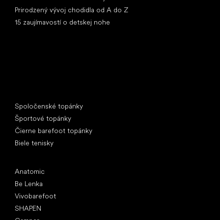
Prirodzený vývoj chodidla od A do Z
15 zaujímavostí o detskej nohe
Špeciálne kategórie
Spoločenské topánky
Športové topánky
Čierne barefoot topánky
Biele tenisky
Obľúbené značky
Anatomic
Be Lenka
Vivobarefoot
SHAPEN