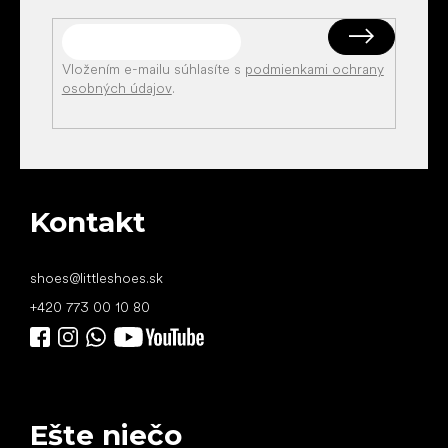
Vložením e-mailu súhlasíte s
podmienkami ochrany
osobných údajov
.
Kontakt
shoes
@
littleshoes.sk
+420 773 00 10 80
Ešte niečo