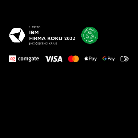
Všetko
najlepšie
vašim nohám