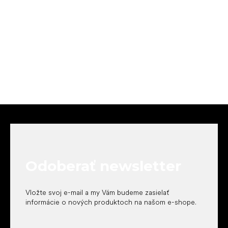
Z
á
p
ä
t
Odoberať newsletter
i
e
Vložte svoj e-mail a my Vám budeme zasielať
informácie o nových produktoch na našom e-shope.