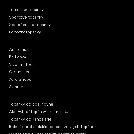
Špeciálne kategórie
Turistické topánky
Športové topánky
Spoločenské topánky
Ponožkotopánky
Obľúbené značky
Anatomic
Be Lenka
Vivobarefoot
Groundies
Xero Shoes
Skinners
Články
Topánky do posilňovne
Ako vybrať topánky na turistiku
Topánky do kancelárie
Bolesť chrbta i ďalšie bolesti zo zlých topánok
Vyvraciame 10 najväčších barefoot mýtov!