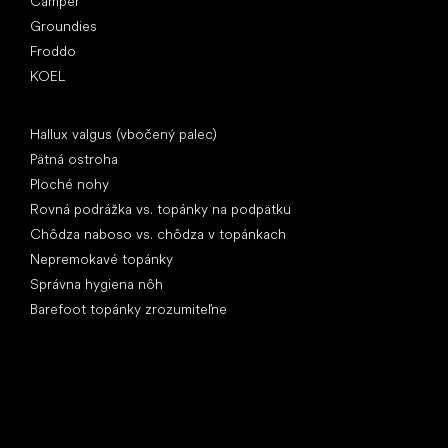
Camper
Groundies
Froddo
KOEL
Články
Hallux valgus (vbočený palec)
Pätná ostroha
Ploché nohy
Rovná podrážka vs. topánky na podpätku
Chôdza naboso vs. chôdza v topánkach
Nepremokavé topánky
Správna hygiena nôh
Barefoot topánky zrozumiteľne