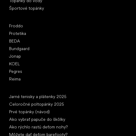
Topánky do vody
Športové topánky
Obľúbené značky
Froddo
Protetika
BEDA
Bundgaard
Jonap
KOEL
Pegres
Reima
Články
Jarné tenisky a plátenky 2025
Celoročné poltopánky 2025
Prvé topánky (návod)
Ako vybrať papuče do škôlky
Ako rýchlo rastú deťom nohy?
Môžete dať deťom barefooty?