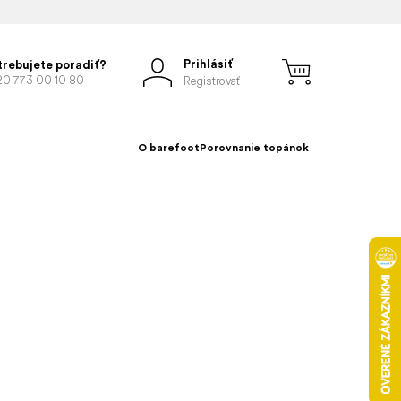
Prihlásiť
trebujete poradiť?
20 773 00 10 80
Registrovať
O barefoot
Porovnanie topánok