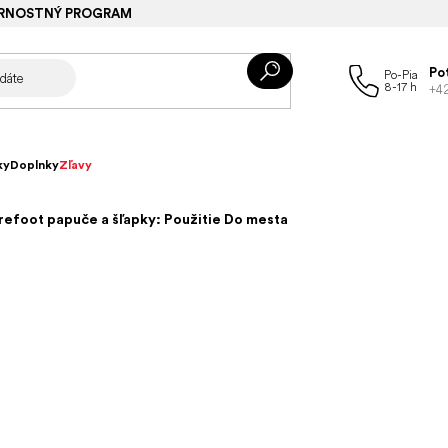
RNOSTNÝ PROGRAM
Po
+4
ky
Doplnky
Zľavy
refoot papuče a šľapky: Použitie Do mesta