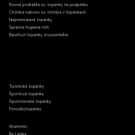
Rovná podrážka vs. topánky na podpätku
Chôdza naboso vs. chôdza v topánkach
Nepremokavé topánky
Správna hygiena nôh
Barefoot topánky zrozumiteľne
Špeciálne kategórie
Turistické topánky
Športové topánky
Spoločenské topánky
Ponožkotopánky
Obľúbené značky
Anatomic
Be Lenka