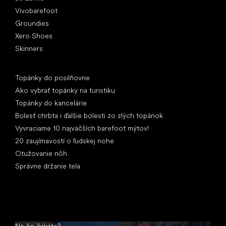
Vivobarefoot
Groundies
Xero Shoes
Skinners
Články
Topánky do posilňovne
Ako vybrať topánky na turistiku
Topánky do kancelárie
Bolesť chrbta i ďalšie bolesti zo zlých topánok
Vyvraciame 10 najväčších barefoot mýtov!
20 zaujímavostí o ľudskej nohe
Otužovanie nôh
Správne držanie tela
Na čo čakáte?