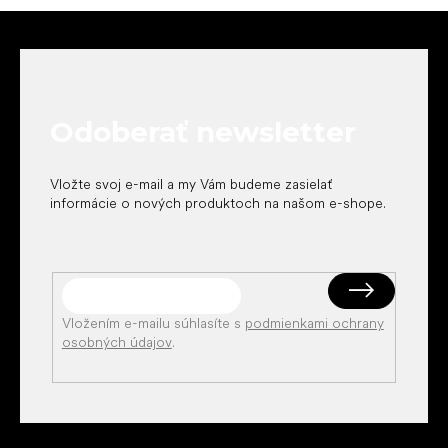
Z
á
p
ä
t
Odoberať newsletter
i
e
Vložte svoj e-mail a my Vám budeme zasielať
informácie o nových produktoch na našom e-shope.
Vložením e-mailu súhlasíte s
podmienkami ochrany
osobných údajov
.