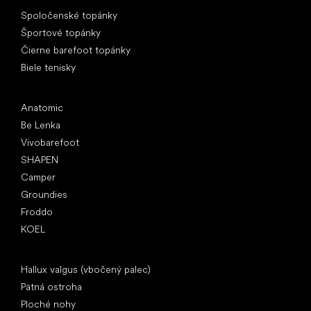
Špeciálne kategórie
Spoločenské topánky
Športové topánky
Čierne barefoot topánky
Biele tenisky
Obľúbené značky
Anatomic
Be Lenka
Vivobarefoot
SHAPEN
Camper
Groundies
Froddo
KOEL
Články
Hallux valgus (vbočený palec)
Pätná ostroha
Ploché nohy