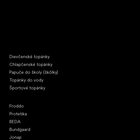
IČ: 07715773, DIČ: CZ07715773
Špeciálne kategórie
Dievčenské topánky
Chlapčenské topánky
Papuče do školy (škôlky)
Topánky do vody
Športové topánky
Obľúbené značky
Froddo
Protetika
BEDA
Bundgaard
Jonap