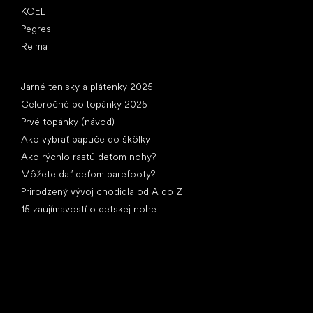
KOEL
Pegres
Reima
Články
Jarné tenisky a plátenky 2025
Celoročné poltopánky 2025
Prvé topánky (návod)
Ako vybrať papuče do škôlky
Ako rýchlo rastú deťom nohy?
Môžete dať deťom barefooty?
Prirodzený vývoj chodidla od A do Z
15 zaujímavostí o detskej nohe