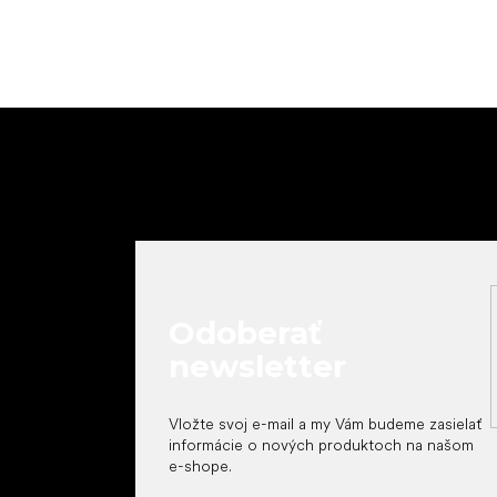
Z
á
p
ä
t
i
e
Odoberať
newsletter
Vložte svoj e-mail a my Vám budeme zasielať
informácie o nových produktoch na našom
e-shope.