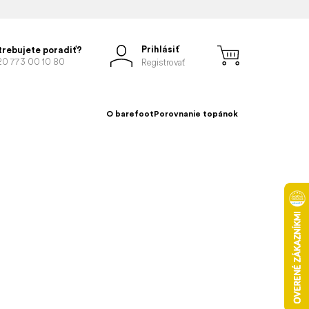
Prihlásiť
trebujete poradiť?
20 773 00 10 80
Registrovať
O barefoot
Porovnanie topánok