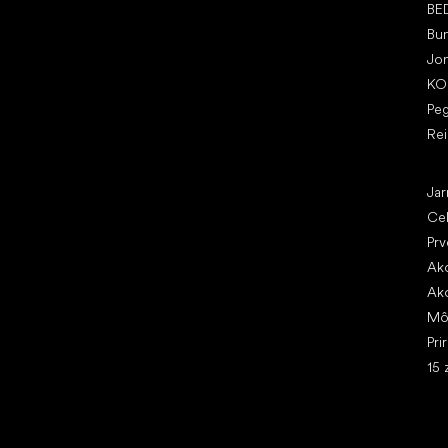
BE
Bu
Jo
KO
Pe
Re
Čl
Jar
Ce
Prv
Ako
Ako
Mô
Pri
15 