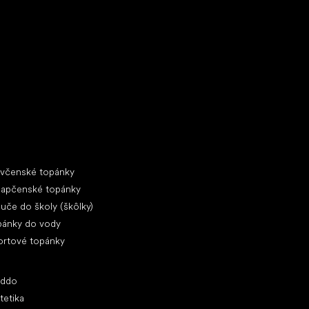
ecké tenisky
ciálne kategórie
evčenské topánky
lapčenské topánky
uče do školy (škôlky)
pánky do vody
ortové topánky
ľúbené značky
oddo
tetika