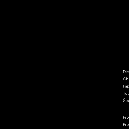
Vybrať zľavnené topánky
Bež
Little Shoes s.r.o.
Špe
U Vodárny 1506
Di
397 01 Písek
Ch
IČ: 07715773, DIČ: CZ07715773
Pap
To
Šp
Ob
Fr
Pro