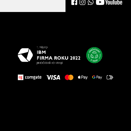
Všetko
najlepšie
vašim nohám