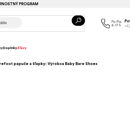
RNOSTNÝ PROGRAM
Po
+4
ky
Doplnky
Zľavy
refoot papuče a šľapky: Výrobca Baby Bare Shoes