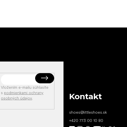
Vložením e-mailu súhlasíte
s
podmienkami ochrany
Kontakt
osobných údajov
.
shoes
@
littleshoes.sk
+420 773 00 10 80