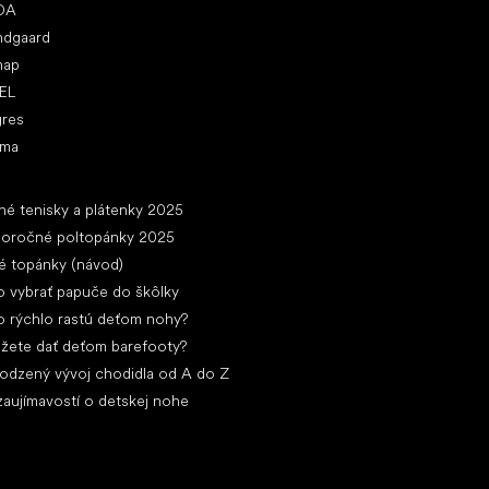
DA
ndgaard
nap
EL
gres
ima
ánky
né tenisky a plátenky 2025
loročné poltopánky 2025
é topánky (návod)
 vybrať papuče do škôlky
 rýchlo rastú deťom nohy?
žete dať deťom barefooty?
rodzený vývoj chodidla od A do Z
zaujímavostí o detskej nohe