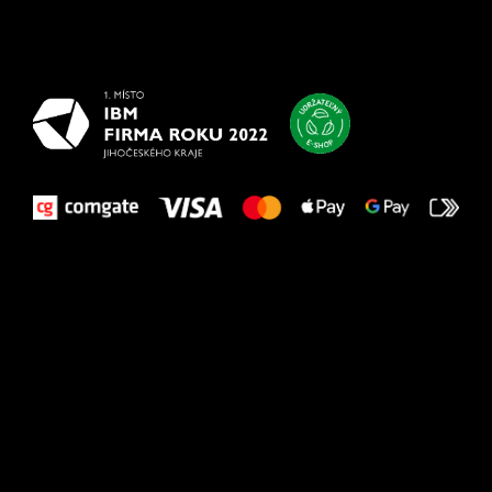
Všetko
najlepšie
vašim nohám