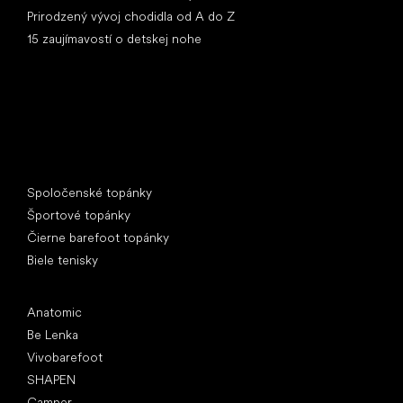
Prirodzený vývoj chodidla od A do Z
15 zaujímavostí o detskej nohe
Špeciálne kategórie
Spoločenské topánky
Športové topánky
Čierne barefoot topánky
Biele tenisky
Obľúbené značky
Anatomic
Be Lenka
Vivobarefoot
SHAPEN
Camper