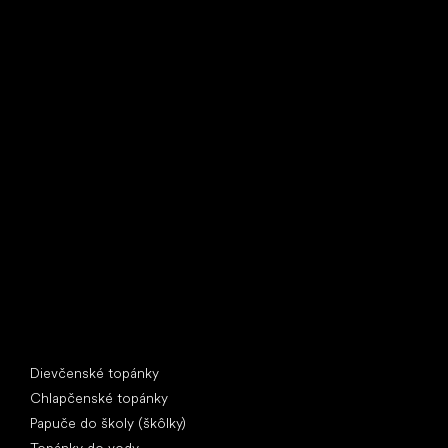
Little Shoes s.r.o.
U Vodárny 1506
397 01 Písek
IČ: 07715773, DIČ: CZ07715773
Špeciálne kategórie
Dievčenské topánky
Chlapčenské topánky
Papuče do školy (škôlky)
Topánky do vody