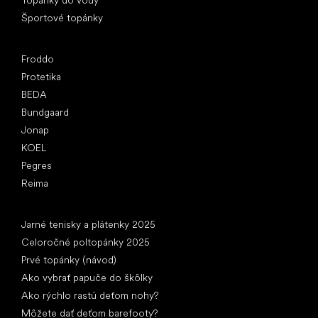
Športové topánky
Obľúbené značky
Froddo
Protetika
BEDA
Bundgaard
Jonap
KOEL
Pegres
Reima
Články
Jarné tenisky a plátenky 2025
Celoročné poltopánky 2025
Prvé topánky (návod)
Ako vybrať papuče do škôlky
Ako rýchlo rastú deťom nohy?
Môžete dať deťom barefooty?