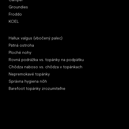
Groundies
Froddo
KOEL
Články
Hallux valgus (vbočený palec)
Pätná ostroha
Ploché nohy
Rovná podrážka vs. topánky na podpätku
Chôdza naboso vs. chôdza v topánkach
Nepremokavé topánky
Správna hygiena nôh
Barefoot topánky zrozumiteľne