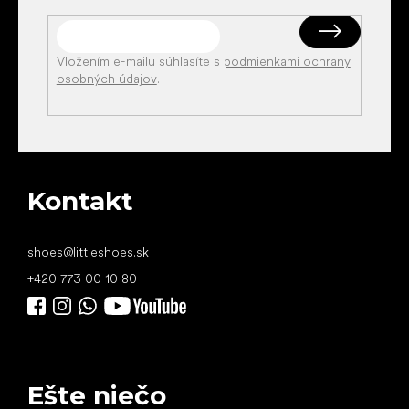
Vložením e-mailu súhlasíte s
podmienkami ochrany
osobných údajov
.
Kontakt
shoes
@
littleshoes.sk
+420 773 00 10 80
Ešte niečo