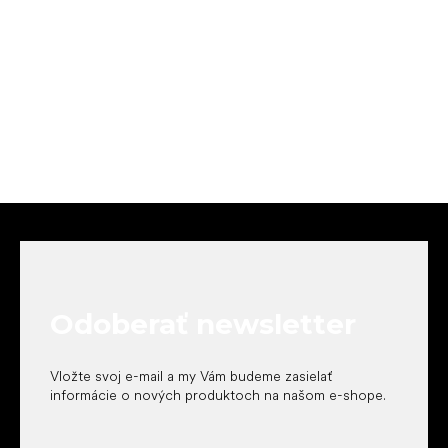
Z
á
p
ä
t
Odoberať newsletter
i
e
Vložte svoj e-mail a my Vám budeme zasielať
informácie o nových produktoch na našom e-shope.