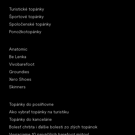
Špeciálne kategórie
Turistické topánky
Športové topánky
Spoločenské topánky
Ponožkotopánky
Obľúbené značky
Anatomic
Be Lenka
Vivobarefoot
Groundies
Xero Shoes
Skinners
Články
Topánky do posilňovne
Ako vybrať topánky na turistiku
Topánky do kancelárie
Bolesť chrbta i ďalšie bolesti zo zlých topánok
Vyvraciame 10 najväčších barefoot mýtov!