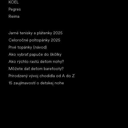
KOEL
Pegres
Reima
Články
Jarné tenisky a plátenky 2025
Celoročné poltopánky 2025
Prvé topánky (návod)
Ako vybrať papuče do škôlky
Ako rýchlo rastú deťom nohy?
Môžete dať deťom barefooty?
Prirodzený vývoj chodidla od A do Z
15 zaujímavostí o detskej nohe
Špeciálne kategórie