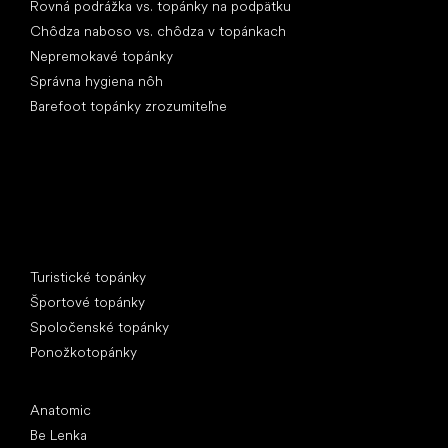
Rovná podrážka vs. topánky na podpätku
Chôdza naboso vs. chôdza v topánkach
Nepremokavé topánky
Správna hygiena nôh
Barefoot topánky zrozumiteľne
Špeciálne kategórie
Turistické topánky
Športové topánky
Spoločenské topánky
Ponožkotopánky
Obľúbené značky
Anatomic
Be Lenka