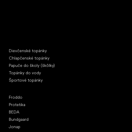
IČ: 07715773, DIČ: CZ07715773
Špeciálne kategórie
Dievčenské topánky
Chlapčenské topánky
Papuče do školy (škôlky)
Topánky do vody
Športové topánky
Obľúbené značky
Froddo
Protetika
BEDA
Bundgaard
Jonap