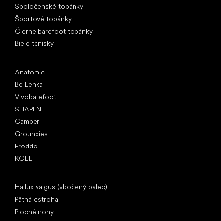
Spoločenské topánky
Športové topánky
Čierne barefoot topánky
Biele tenisky
Obľúbené značky
Anatomic
Be Lenka
Vivobarefoot
SHAPEN
Camper
Groundies
Froddo
KOEL
Články
Hallux valgus (vbočený palec)
Pätná ostroha
Ploché nohy