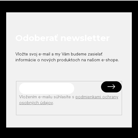
Z
á
p
ä
t
Odoberať newsletter
i
e
Vložte svoj e-mail a my Vám budeme zasielať
informácie o nových produktoch na našom e-shope.
Vložením e-mailu súhlasíte s
podmienkami ochrany
osobných údajov
.