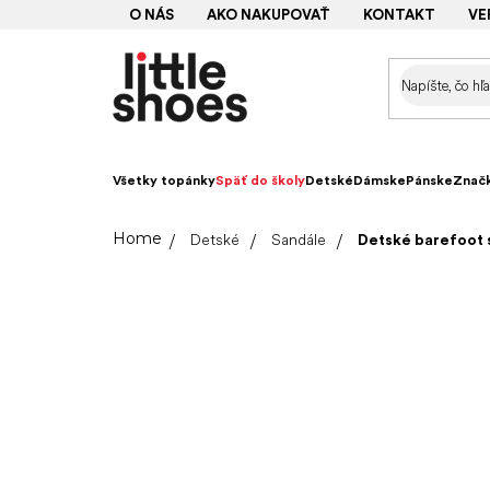
Prejsť
O NÁS
AKO NAKUPOVAŤ
KONTAKT
VE
na
obsah
Všetky topánky
Späť do školy
Detské
Dámske
Pánske
Znač
Domov
Detské
Sandále
Detské barefoot 