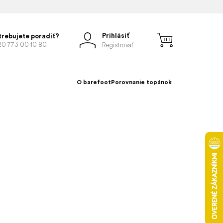
Prihlásiť
trebujete poradiť?
20 773 00 10 80
Registrovať
O barefoot
Porovnanie topánok