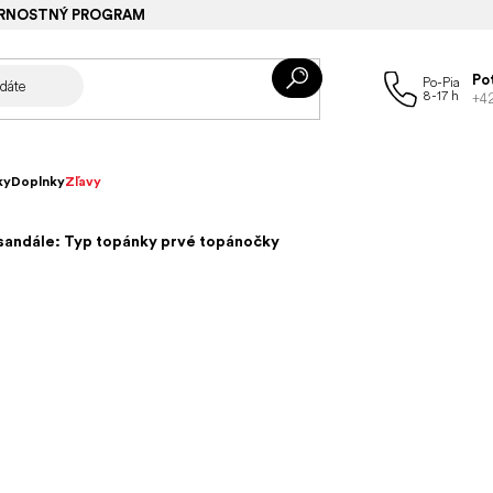
RNOSTNÝ PROGRAM
Po
+4
ky
Doplnky
Zľavy
sandále: Typ topánky prvé topánočky