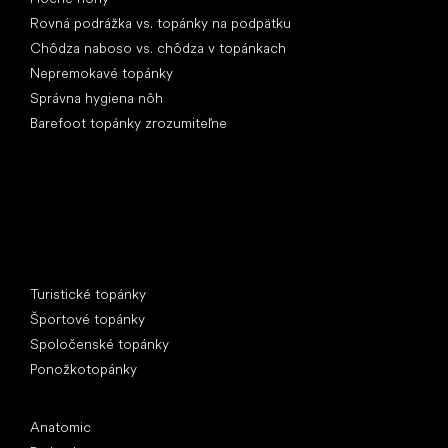
Rovná podrážka vs. topánky na podpätku
Chôdza naboso vs. chôdza v topánkach
Nepremokavé topánky
Správna hygiena nôh
Barefoot topánky zrozumiteľne
Špeciálne kategórie
Turistické topánky
Športové topánky
Spoločenské topánky
Ponožkotopánky
Obľúbené značky
Anatomic