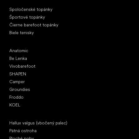
Špeciálne kategórie
Spoločenské topánky
Športové topánky
Čierne barefoot topánky
Biele tenisky
Obľúbené značky
Anatomic
Be Lenka
Vivobarefoot
SHAPEN
Camper
Groundies
Froddo
KOEL
Články
Hallux valgus (vbočený palec)
Pätná ostroha
Ploché nohy