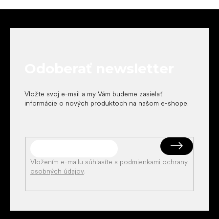
Z
á
p
ä
t
Odoberať newsletter
i
e
Vložte svoj e-mail a my Vám budeme zasielať
informácie o nových produktoch na našom e-shope.
Vložením e-mailu súhlasíte s
podmienkami ochrany
osobných údajov
.