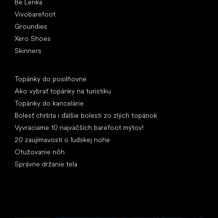
Be Lenka
Vivobarefoot
Groundies
Xero Shoes
Skinners
Články
Topánky do posilňovne
Ako vybrať topánky na turistiku
Topánky do kancelárie
Bolesť chrbta i ďalšie bolesti zo zlých topánok
Vyvraciame 10 najväčších barefoot mýtov!
20 zaujímavostí o ľudskej nohe
Otužovanie nôh
Správne držanie tela