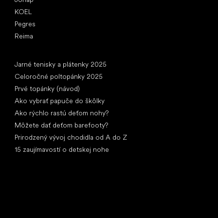
KOEL
Pegres
Reima
Články
Jarné tenisky a plátenky 2025
Celoročné poltopánky 2025
Prvé topánky (návod)
Ako vybrať papuče do škôlky
Ako rýchlo rastú deťom nohy?
Môžete dať deťom barefooty?
Prirodzený vývoj chodidla od A do Z
15 zaujímavostí o detskej nohe