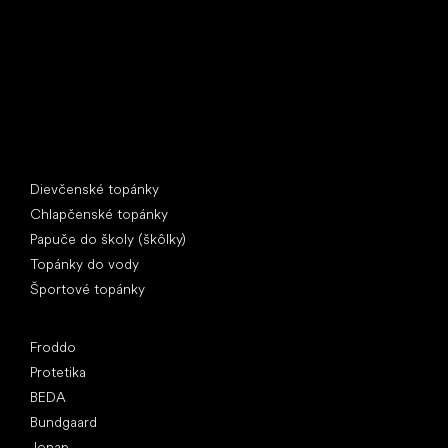
IČ: 07715773, DIČ: CZ07715773
Špeciálne kategórie
Dievčenské topánky
Chlapčenské topánky
Papuče do školy (škôlky)
Topánky do vody
Športové topánky
Obľúbené značky
Froddo
Protetika
BEDA
Bundgaard
Jonap