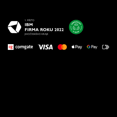
najlepšie
vašim nohám