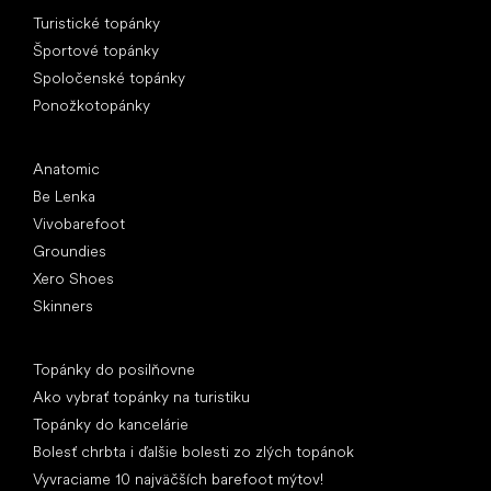
Špeciálne kategórie
Turistické topánky
Športové topánky
Spoločenské topánky
Ponožkotopánky
Obľúbené značky
Anatomic
Be Lenka
Vivobarefoot
Groundies
Xero Shoes
Skinners
Články
Topánky do posilňovne
Ako vybrať topánky na turistiku
Topánky do kancelárie
Bolesť chrbta i ďalšie bolesti zo zlých topánok
Vyvraciame 10 najväčších barefoot mýtov!