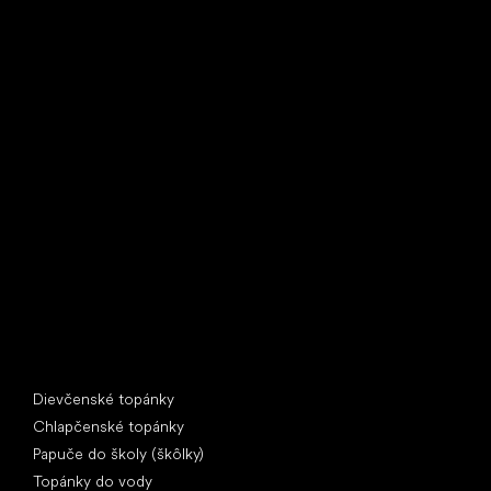
Little Shoes s.r.o.
U Vodárny 1506
397 01 Písek
IČ: 07715773, DIČ: CZ07715773
Špeciálne kategórie
Dievčenské topánky
Chlapčenské topánky
Papuče do školy (škôlky)
Topánky do vody