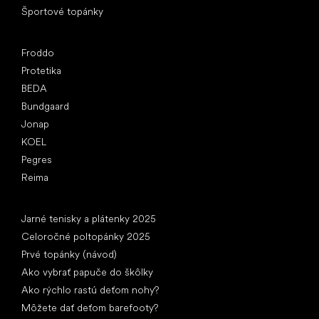
Športové topánky
Obľúbené značky
Froddo
Protetika
BEDA
Bundgaard
Jonap
KOEL
Pegres
Reima
Články
Jarné tenisky a plátenky 2025
Celoročné poltopánky 2025
Prvé topánky (návod)
Ako vybrať papuče do škôlky
Ako rýchlo rastú deťom nohy?
Môžete dať deťom barefooty?