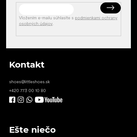
Vložením e-mailu súhlasíte s
podmienkami ochrany
osobných údajov
.
Kontakt
shoes
@
littleshoes.sk
+420 773 00 10 80
Ešte niečo