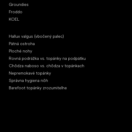
Groundies
Froddo
KOEL
Články
Hallux valgus (vbočený palec)
Pätná ostroha
Ploché nohy
Rovná podrážka vs. topánky na podpätku
Chôdza naboso vs. chôdza v topánkach
Nepremokavé topánky
Správna hygiena nôh
Barefoot topánky zrozumiteľne