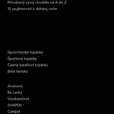
Prirodzený vývoj chodidla od A do Z
15 zaujímavostí o detskej nohe
Špeciálne kategórie
Spoločenské topánky
Športové topánky
Čierne barefoot topánky
Biele tenisky
Obľúbené značky
Anatomic
Be Lenka
Vivobarefoot
SHAPEN
Camper