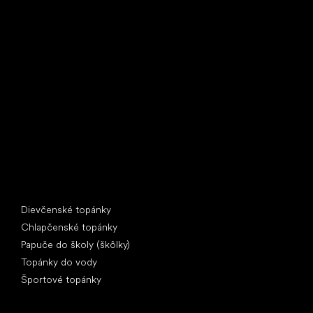
Little Shoes s.r.o.
U Vodárny 1506
397 01 Písek
IČ: 07715773, DIČ: CZ07715773
Špeciálne kategórie
Dievčenské topánky
Chlapčenské topánky
Papuče do školy (škôlky)
Topánky do vody
Športové topánky
Obľúbené značky