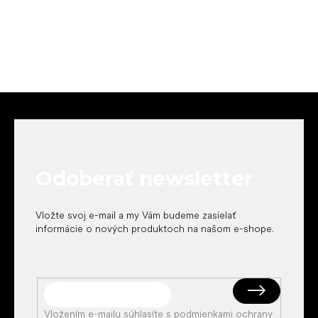
Z
á
p
ä
t
Odoberať newsletter
i
e
Vložte svoj e-mail a my Vám budeme zasielať
informácie o nových produktoch na našom e-shope.
Vložením e-mailu súhlasíte s
podmienkami ochrany