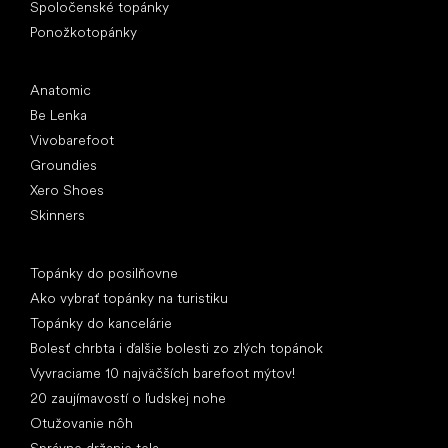
Spoločenské topánky
Ponožkotopánky
Obľúbené značky
Anatomic
Be Lenka
Vivobarefoot
Groundies
Xero Shoes
Skinners
Články
Topánky do posilňovne
Ako vybrať topánky na turistiku
Topánky do kancelárie
Bolesť chrbta i ďalšie bolesti zo zlých topánok
Vyvraciame 10 najväčších barefoot mýtov!
20 zaujímavostí o ľudskej nohe
Otužovanie nôh
Správne držanie tela