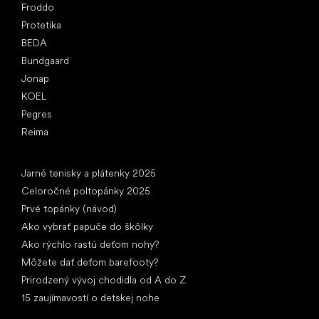
Froddo
Protetika
BEDA
Bundgaard
Jonap
KOEL
Pegres
Reima
Články
Jarné tenisky a plátenky 2025
Celoročné poltopánky 2025
Prvé topánky (návod)
Ako vybrať papuče do škôlky
Ako rýchlo rastú deťom nohy?
Môžete dať deťom barefooty?
Prirodzený vývoj chodidla od A do Z
15 zaujímavostí o detskej nohe