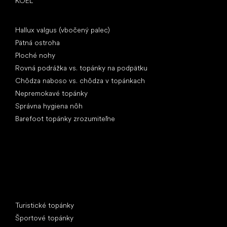
KOEL
Články
Hallux valgus (vbočený palec)
Pätná ostroha
Ploché nohy
Rovná podrážka vs. topánky na podpätku
Chôdza naboso vs. chôdza v topánkach
Nepremokavé topánky
Správna hygiena nôh
Barefoot topánky zrozumiteľne
Špeciálne kategórie
Turistické topánky
Športové topánky