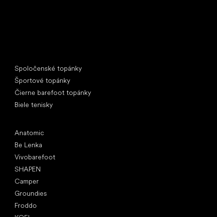
Špeciálne kategórie
Spoločenské topánky
Športové topánky
Čierne barefoot topánky
Biele tenisky
Obľúbené značky
Anatomic
Be Lenka
Vivobarefoot
SHAPEN
Camper
Groundies
Froddo