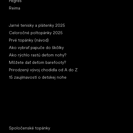
Pegres
Reima
Články
Jarné tenisky a plátenky 2025
Celoročné poltopánky 2025
Prvé topánky (návod)
Ako vybrať papuče do škôlky
Ako rýchlo rastú deťom nohy?
Môžete dať deťom barefooty?
Prirodzený vývoj chodidla od A do Z
15 zaujímavostí o detskej nohe
Špeciálne kategórie
Spoločenské topánky