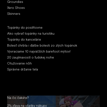
Groundies
Xero Shoes
Skinners
Články
Topánky do posilňovne
Ako vybrať topánky na turistiku
Topánky do kancelárie
Bolesť chrbta i ďalšie bolesti zo zlých topánok
Vyvraciame 10 najväčších barefoot mýtov!
20 zaujímavostí o ľudskej nohe
Otužovanie nôh
Správne držanie tela
Na čo čakáte?
2% zľava na všetky nákupy