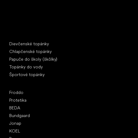
Špeciálne kategórie
Dievčenské topánky
Chlapčenské topánky
Papuče do školy (škôlky)
Topánky do vody
Športové topánky
Obľúbené značky
Froddo
Protetika
BEDA
Bundgaard
Jonap
KOEL