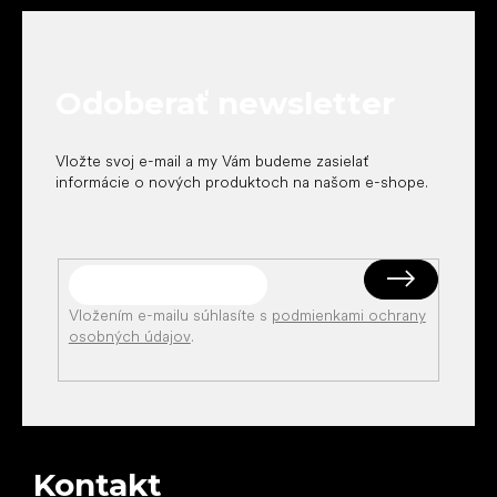
á
p
ä
t
Odoberať newsletter
i
e
Vložte svoj e-mail a my Vám budeme zasielať
informácie o nových produktoch na našom e-shope.
Vložením e-mailu súhlasíte s
podmienkami ochrany
osobných údajov
.
Kontakt