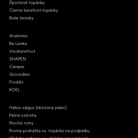
Športové topánky
Čierne barefoot topánky
Biele tenisky
Obľúbené značky
Anatomic
Be Lenka
Vivobarefoot
SHAPEN
Camper
Groundies
Froddo
KOEL
Články
Hallux valgus (vbočený palec)
Pätná ostroha
Ploché nohy
Rovná podrážka vs. topánky na podpätku