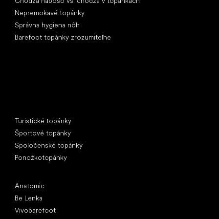
Chôdza naboso vs. chôdza v topánkach
Nepremokavé topánky
Správna hygiena nôh
Barefoot topánky zrozumiteľne
Špeciálne kategórie
Turistické topánky
Športové topánky
Spoločenské topánky
Ponožkotopánky
Obľúbené značky
Anatomic
Be Lenka
Vivobarefoot