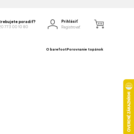
Prihlásiť
trebujete poradiť?
20 773 00 10 80
Registrovať
O barefoot
Porovnanie topánok