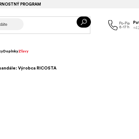
RNOSTNÝ PROGRAM
Po
+4
ky
Doplnky
Zľavy
 sandále: Výrobca RICOSTA