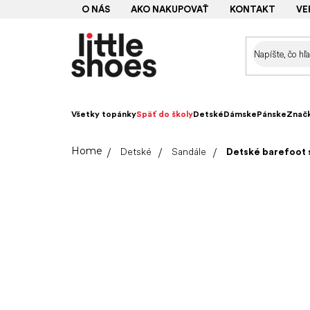
Prejsť
O NÁS
AKO NAKUPOVAŤ
KONTAKT
VE
na
obsah
Všetky topánky
Späť do školy
Detské
Dámske
Pánske
Znač
Domov
Detské
Sandále
Detské barefoot