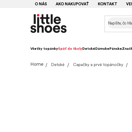
Prejsť
O NÁS
AKO NAKUPOVAŤ
KONTAKT
VE
na
obsah
Všetky topánky
Späť do školy
Detské
Dámske
Pánske
Znač
Domov
Detské
Capačky a prvé topánočky