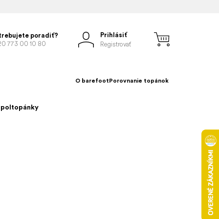
Prihlásiť
trebujete poradiť?
20 773 00 10 80
Registrovať
O barefoot
Porovnanie topánok
 poltopánky