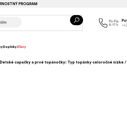
RNOSTNÝ PROGRAM
Po
+4
ky
Doplnky
Zľavy
Detské capačky a prvé topánočky: Typ topánky celoročné nízke /