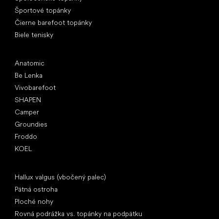
Športové topánky
Čierne barefoot topánky
Biele tenisky
Obľúbené značky
Anatomic
Be Lenka
Vivobarefoot
SHAPEN
Camper
Groundies
Froddo
KOEL
Články
Hallux valgus (vbočený palec)
Pätná ostroha
Ploché nohy
Rovná podrážka vs. topánky na podpätku