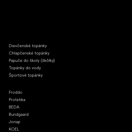
Špeciálne kategórie
Dievčenské topánky
Chlapčenské topánky
Papuče do školy (škôlky)
Topánky do vody
Športové topánky
Obľúbené značky
Froddo
Protetika
BEDA
Bundgaard
Jonap
KOEL