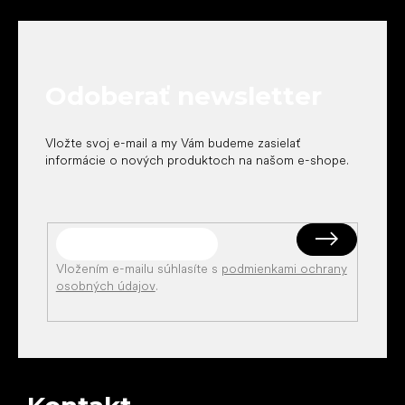
á
p
ä
t
Odoberať newsletter
i
e
Vložte svoj e-mail a my Vám budeme zasielať
informácie o nových produktoch na našom e-shope.
Vložením e-mailu súhlasíte s
podmienkami ochrany
osobných údajov
.