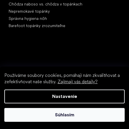
Chôdza naboso vs. chôdza v topánkach
Nepremokavé topánky
Správna hygiena nôh
Barefoot topánky zrozumiteľne
Špeciálne kategórie
Turistické topánky
Používáme soubory cookies, pomáhají nám zkvalitňovat a
zefektivňovat naše služby.
Zajímají vás detaily?
Športové topánky
Spoločenské topánky
Nastavenie
Ponožkotopánky
Obľúbené značky
Anatomic
Súhlasím
Be Lenka
Vivobarefoot