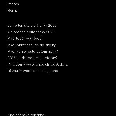
Pegres
Reima
Články
Jarné tenisky a plátenky 2025
Celoročné poltopánky 2025
Prvé topánky (návod)
Ako vybrať papuče do škôlky
Ako rýchlo rastú deťom nohy?
Môžete dať deťom barefooty?
Prirodzený vývoj chodidla od A do Z
15 zaujímavostí o detskej nohe
Špeciálne kategórie
Spoločenské topánky