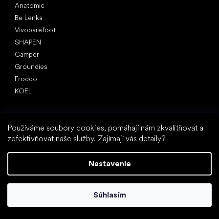
Anatomic
Be Lenka
Vivobarefoot
SHAPEN
Camper
Groundies
Froddo
KOEL
Články
Hallux valgus (vbočený palec)
Používáme soubory cookies, pomáhají nám zkvalitňovat a
Pätná ostroha
zefektivňovat naše služby.
Zajímají vás detaily?
Ploché nohy
Rovná podrážka vs. topánky na podpätku
Nastavenie
Chôdza naboso vs. chôdza v topánkach
Nepremokavé topánky
Správna hygiena nôh
Súhlasím
Barefoot topánky zrozumiteľne