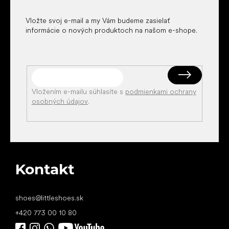
e
Vložte svoj e-mail a my Vám budeme zasielať
informácie o nových produktoch na našom e-shope.
Vložením e-mailu súhlasíte s
podmienkami ochrany
osobných údajov
.
Kontakt
shoes
@
littleshoes.sk
+420 773 00 10 80