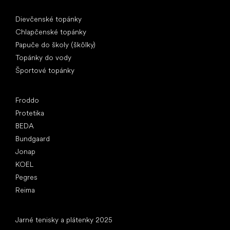
Špeciálne kategórie
Dievčenské topánky
Chlapčenské topánky
Papuče do školy (škôlky)
Topánky do vody
Športové topánky
Obľúbené značky
Froddo
Protetika
BEDA
Bundgaard
Jonap
KOEL
Pegres
Reima
Články
Jarné tenisky a plátenky 2025