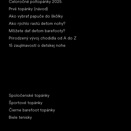
Celoročné poltopánky 2025
Prvé topánky (návod)
Ako vybrať papuče do škôlky
Ako rýchlo rastú deťom nohy?
Môžete dať deťom barefooty?
Prirodzený vývoj chodidla od A do Z
15 zaujímavostí o detskej nohe
Špeciálne kategórie
Spoločenské topánky
Športové topánky
Čierne barefoot topánky
Biele tenisky
Obľúbené značky