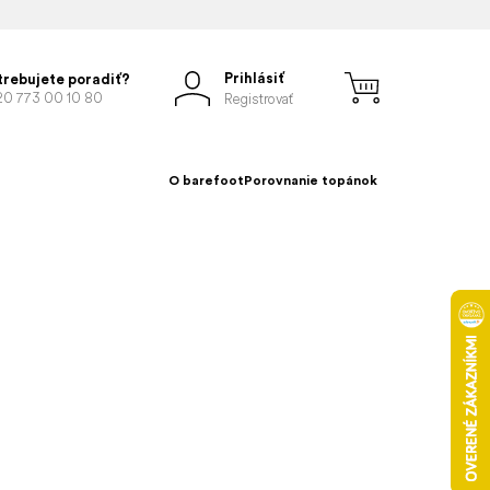
Prihlásiť
trebujete poradiť?
20 773 00 10 80
Registrovať
O barefoot
Porovnanie topánok