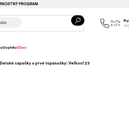
RNOSTNÝ PROGRAM
Po
+4
ky
Doplnky
Zľavy
Detské capačky a prvé topánočky: Veľkosť 23