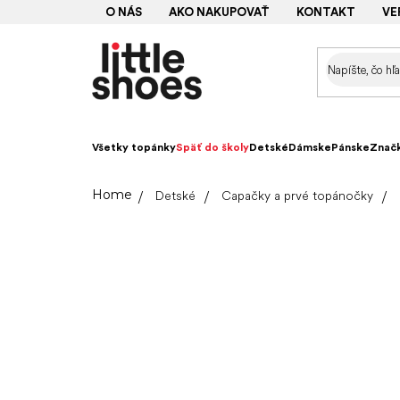
Prejsť
O NÁS
AKO NAKUPOVAŤ
KONTAKT
VE
na
obsah
Všetky topánky
Späť do školy
Detské
Dámske
Pánske
Znač
Domov
Detské
Capačky a prvé topánočky