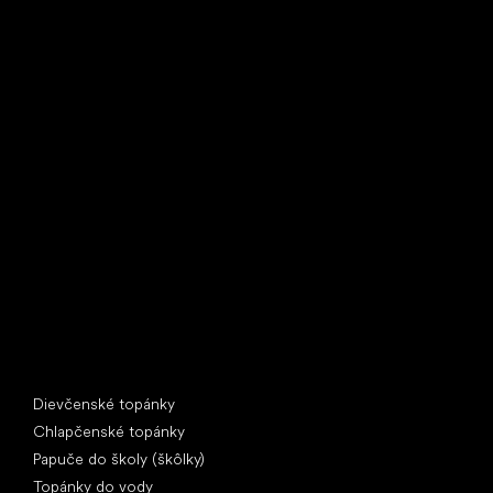
Little Shoes s.r.o.
U Vodárny 1506
397 01 Písek
IČ: 07715773, DIČ: CZ07715773
Špeciálne kategórie
Dievčenské topánky
Chlapčenské topánky
Papuče do školy (škôlky)
Topánky do vody