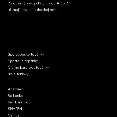
Prirodzený vývoj chodidla od A do Z
15 zaujímavostí o detskej nohe
Špeciálne kategórie
Spoločenské topánky
Športové topánky
Čierne barefoot topánky
Biele tenisky
Obľúbené značky
Anatomic
Be Lenka
Vivobarefoot
SHAPEN
Camper