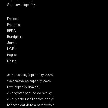
Športové topánky
Obľúbené značky
Froddo
Protetika
BEDA
Bundgaard
Jonap
KOEL
Pegres
Reima
Články
Jarné tenisky a plátenky 2025
Celoročné poltopánky 2025
Prvé topánky (návod)
Ako vybrať papuče do škôlky
Ako rýchlo rastú deťom nohy?
Môžete dať deťom barefooty?