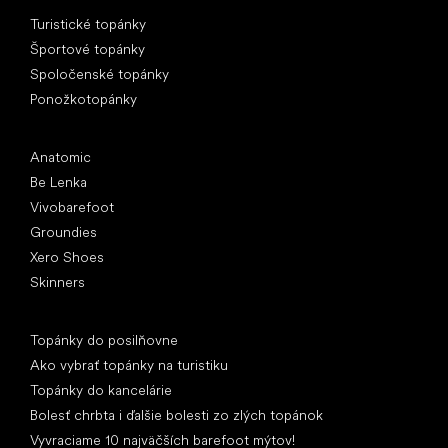
Špeciálne kategórie
Turistické topánky
Športové topánky
Spoločenské topánky
Ponožkotopánky
Obľúbené značky
Anatomic
Be Lenka
Vivobarefoot
Groundies
Xero Shoes
Skinners
Články
Topánky do posilňovne
Ako vybrať topánky na turistiku
Topánky do kancelárie
Bolesť chrbta i ďalšie bolesti zo zlých topánok
Vyvraciame 10 najväčších barefoot mýtov!