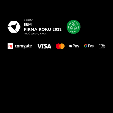
najlepšie
vašim nohám