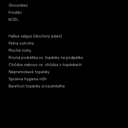
Groundies
Froddo
KOEL
Články
Hallux valgus (vbočený palec)
Pätná ostroha
Ploché nohy
Rovná podrážka vs. topánky na podpätku
Chôdza naboso vs. chôdza v topánkach
Nepremokavé topánky
Správna hygiena nôh
Barefoot topánky zrozumiteľne