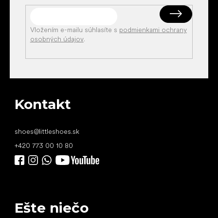
Vložením e-mailu súhlasíte s
podmienkami ochrany
osobných údajov
.
Kontakt
shoes
@
littleshoes.sk
+420 773 00 10 80
Ešte niečo