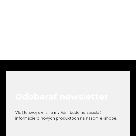
Z
á
p
ä
t
Odoberať newsletter
i
e
Vložte svoj e-mail a my Vám budeme zasielať
informácie o nových produktoch na našom e-shope.