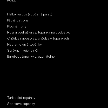
KOEL
Články
Hallux valgus (vbočený palec)
Pätná ostroha
Ploché nohy
Rovná podrážka vs. topánky na podpätku
Chôdza naboso vs. chôdza v topánkach
Nepremokavé topánky
Správna hygiena nôh
Barefoot topánky zrozumiteľne
Špeciálne kategórie
Turistické topánky
Športové topánky