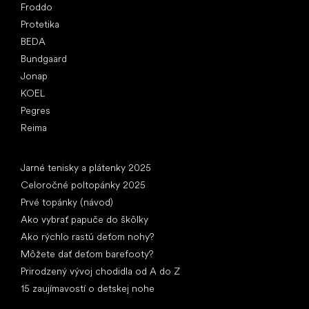
Froddo
Protetika
BEDA
Bundgaard
Jonap
KOEL
Pegres
Reima
Články
Jarné tenisky a plátenky 2025
Celoročné poltopánky 2025
Prvé topánky (návod)
Ako vybrať papuče do škôlky
Ako rýchlo rastú deťom nohy?
Môžete dať deťom barefooty?
Prirodzený vývoj chodidla od A do Z
15 zaujímavostí o detskej nohe