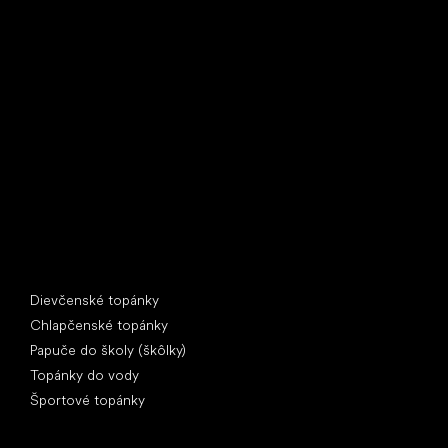
Little Shoes s.r.o.
U Vodárny 1506
397 01 Písek
IČ: 07715773, DIČ: CZ07715773
Špeciálne kategórie
Dievčenské topánky
Chlapčenské topánky
Papuče do školy (škôlky)
Topánky do vody
Športové topánky
Obľúbené značky