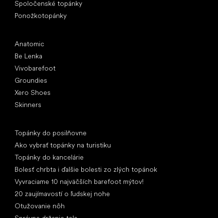
Spoločenské topánky
Ponožkotopánky
Obľúbené značky
Anatomic
Be Lenka
Vivobarefoot
Groundies
Xero Shoes
Skinners
Články
Topánky do posilňovne
Ako vybrať topánky na turistiku
Topánky do kancelárie
Bolesť chrbta i ďalšie bolesti zo zlých topánok
Vyvraciame 10 najväčších barefoot mýtov!
20 zaujímavostí o ľudskej nohe
Otužovanie nôh
Správne držanie tela