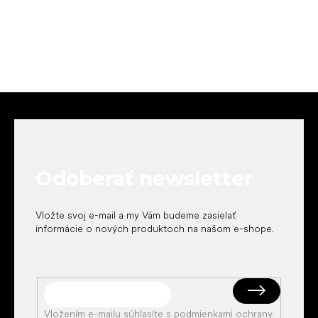
Z
á
p
ä
t
Odoberať newsletter
i
e
Vložte svoj e-mail a my Vám budeme zasielať
informácie o nových produktoch na našom e-shope.
Vložením e-mailu súhlasíte s
podmienkami ochrany