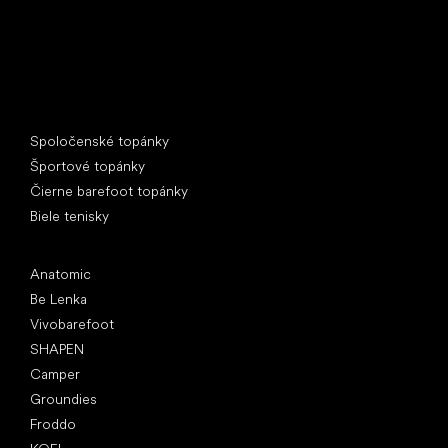
Špeciálne kategórie
Spoločenské topánky
Športové topánky
Čierne barefoot topánky
Biele tenisky
Obľúbené značky
Anatomic
Be Lenka
Vivobarefoot
SHAPEN
Camper
Groundies
Froddo