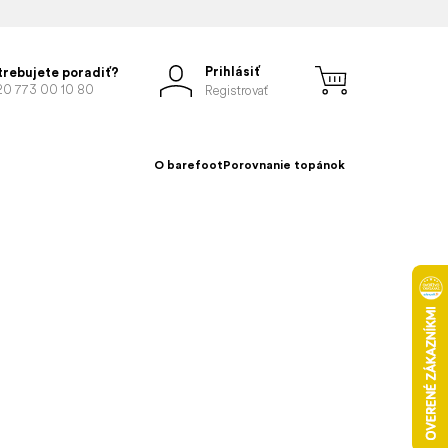
Prihlásiť
trebujete poradiť?
20 773 00 10 80
Registrovať
O barefoot
Porovnanie topánok