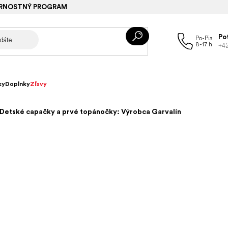
RNOSTNÝ PROGRAM
Po
+4
ky
Doplnky
Zľavy
Detské capačky a prvé topánočky: Výrobca Garvalín