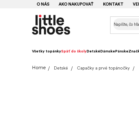
Prejsť
O NÁS
AKO NAKUPOVAŤ
KONTAKT
VE
na
obsah
Všetky topánky
Späť do školy
Detské
Dámske
Pánske
Znač
Domov
Detské
Capačky a prvé topánočky