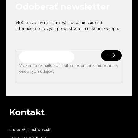
Odoberať newsletter
i
e
Vložte svoj e-mail a my Vám budeme zasielať
informácie o nových produktoch na našom e-shope.
Vložením e-mailu súhlasíte s
podmienkami ochrany
osobných údajov
.
Kontakt
shoes
@
littleshoes.sk