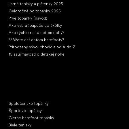
Jarné tenisky a plátenky 2025
Celoročné poltopánky 2025
Prvé topánky (návod)
Ako vybrať papuče do škôlky
Ako rýchlo rastú deťom nohy?
Môžete dať deťom barefooty?
Prirodzený vývoj chodidla od A do Z
15 zaujímavostí o detskej nohe
Špeciálne kategórie
Spoločenské topánky
Športové topánky
Čierne barefoot topánky
Biele tenisky