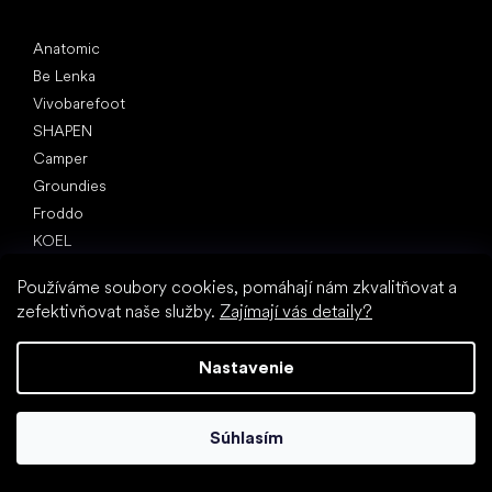
Obľúbené značky
Anatomic
Be Lenka
Vivobarefoot
SHAPEN
Camper
Groundies
Froddo
KOEL
Články
Používáme soubory cookies, pomáhají nám zkvalitňovat a
Hallux valgus (vbočený palec)
zefektivňovat naše služby.
Zajímají vás detaily?
Pätná ostroha
Ploché nohy
Nastavenie
Rovná podrážka vs. topánky na podpätku
Chôdza naboso vs. chôdza v topánkach
Súhlasím
Nepremokavé topánky
Správna hygiena nôh