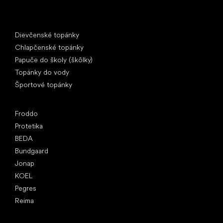
Špeciálne kategórie
Dievčenské topánky
Chlapčenské topánky
Papuče do školy (škôlky)
Topánky do vody
Športové topánky
Obľúbené značky
Froddo
Protetika
BEDA
Bundgaard
Jonap
KOEL
Pegres
Reima
Články