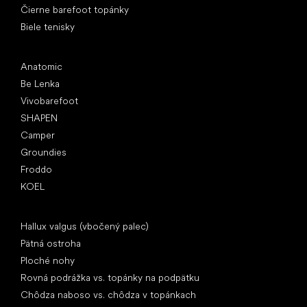
Čierne barefoot topánky
Biele tenisky
Obľúbené značky
Anatomic
Be Lenka
Vivobarefoot
SHAPEN
Camper
Groundies
Froddo
KOEL
Články
Hallux valgus (vbočený palec)
Pätná ostroha
Ploché nohy
Rovná podrážka vs. topánky na podpätku
Chôdza naboso vs. chôdza v topánkach