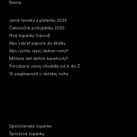
Reima
Články
Jarné tenisky a plátenky 2025
Celoročné poltopánky 2025
Prvé topánky (návod)
Ako vybrať papuče do škôlky
Ako rýchlo rastú deťom nohy?
Môžete dať deťom barefooty?
Prirodzený vývoj chodidla od A do Z
15 zaujímavostí o detskej nohe
Špeciálne kategórie
Spoločenské topánky
Športové topánky