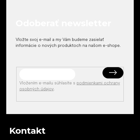
p
ä
t
Odoberať newsletter
i
e
Vložte svoj e-mail a my Vám budeme zasielať
informácie o nových produktoch na našom e-shope.
Vložením e-mailu súhlasíte s
podmienkami ochrany
osobných údajov
.
Kontakt