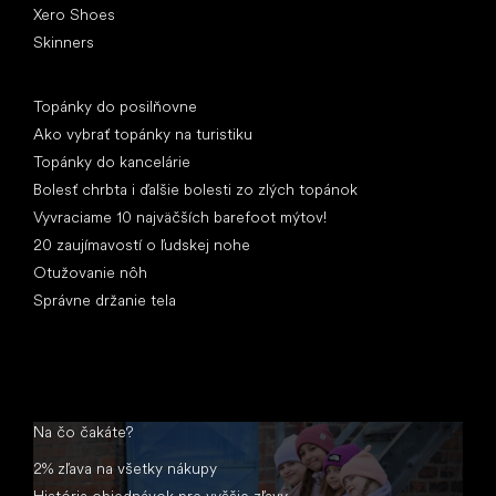
Xero Shoes
Skinners
Články
Topánky do posilňovne
Ako vybrať topánky na turistiku
Topánky do kancelárie
Bolesť chrbta i ďalšie bolesti zo zlých topánok
Vyvraciame 10 najväčších barefoot mýtov!
20 zaujímavostí o ľudskej nohe
Otužovanie nôh
Správne držanie tela
Na čo čakáte?
2% zľava na všetky nákupy
História objednávok pre vyššie zľavy