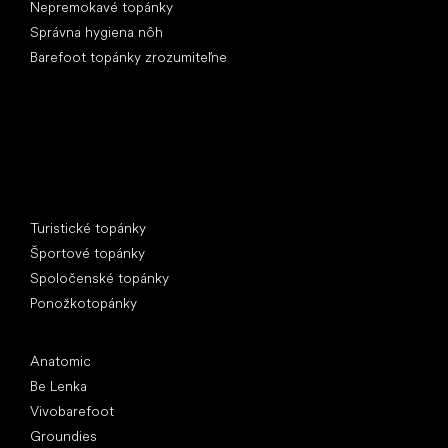
Nepremokavé topánky
Správna hygiena nôh
Barefoot topánky zrozumiteľne
Špeciálne kategórie
Turistické topánky
Športové topánky
Spoločenské topánky
Ponožkotopánky
Obľúbené značky
Anatomic
Be Lenka
Vivobarefoot
Groundies