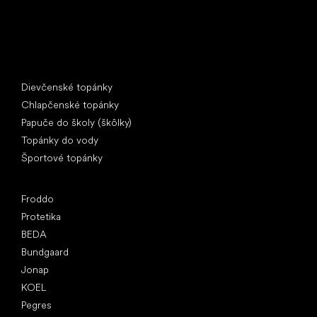
Špeciálne kategórie
Dievčenské topánky
Chlapčenské topánky
Papuče do školy (škôlky)
Topánky do vody
Športové topánky
Obľúbené značky
Froddo
Protetika
BEDA
Bundgaard
Jonap
KOEL
Pegres