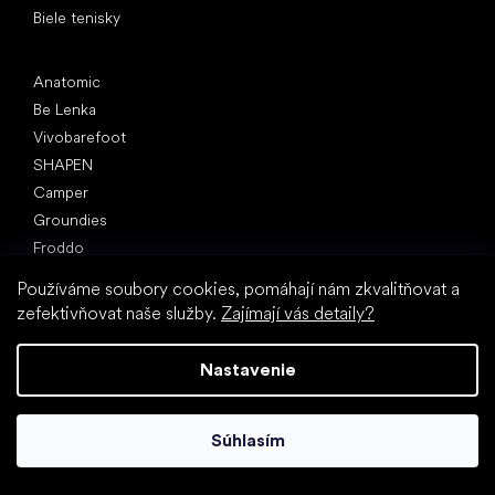
Biele tenisky
Obľúbené značky
Anatomic
Be Lenka
Vivobarefoot
SHAPEN
Camper
Groundies
Froddo
KOEL
Používáme soubory cookies, pomáhají nám zkvalitňovat a
zefektivňovat naše služby.
Zajímají vás detaily?
Články
Hallux valgus (vbočený palec)
Pätná ostroha
Nastavenie
Ploché nohy
Rovná podrážka vs. topánky na podpätku
Súhlasím
Chôdza naboso vs. chôdza v topánkach
Nepremokavé topánky