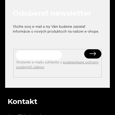
ä
t
Odoberať newsletter
i
e
Vložte svoj e-mail a my Vám budeme zasielať
informácie o nových produktoch na našom e-shope.
Vložením e-mailu súhlasíte s
podmienkami ochrany
osobných údajov
.
Kontakt