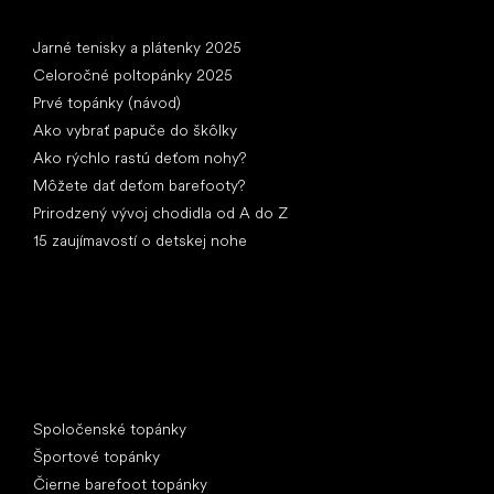
Články
Jarné tenisky a plátenky 2025
Celoročné poltopánky 2025
Prvé topánky (návod)
Ako vybrať papuče do škôlky
Ako rýchlo rastú deťom nohy?
Môžete dať deťom barefooty?
Prirodzený vývoj chodidla od A do Z
15 zaujímavostí o detskej nohe
Špeciálne kategórie
Spoločenské topánky
Športové topánky
Čierne barefoot topánky