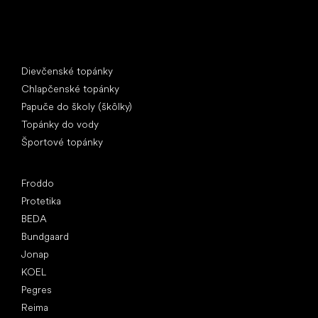
Špeciálne kategórie
Dievčenské topánky
Chlapčenské topánky
Papuče do školy (škôlky)
Topánky do vody
Športové topánky
Obľúbené značky
Froddo
Protetika
BEDA
Bundgaard
Jonap
KOEL
Pegres
Reima