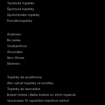
Turistické topánky
Športové topánky
Spoločenské topánky
Ponožkotopánky
Obľúbené značky
Anatomic
Be Lenka
Vivobarefoot
Groundies
Xero Shoes
Skinners
Články
Topánky do posilňovne
Ako vybrať topánky na turistiku
Topánky do kancelárie
Bolesť chrbta i ďalšie bolesti zo zlých topánok
Vyvraciame 10 najväčších barefoot mýtov!