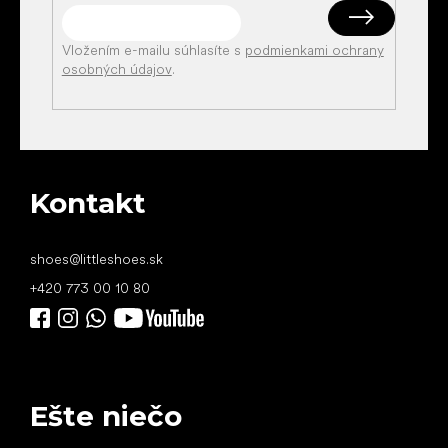
Vložením e-mailu súhlasíte s
podmienkami ochrany
osobných údajov
.
Kontakt
shoes
@
littleshoes.sk
+420 773 00 10 80
Ešte niečo