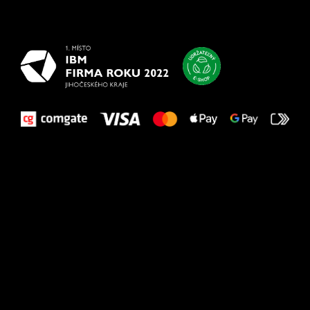
najlepšie
vašim nohám