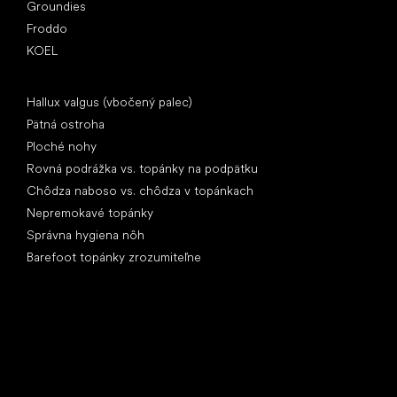
Groundies
Froddo
KOEL
Články
Hallux valgus (vbočený palec)
Pätná ostroha
Ploché nohy
Rovná podrážka vs. topánky na podpätku
Chôdza naboso vs. chôdza v topánkach
Nepremokavé topánky
Správna hygiena nôh
Barefoot topánky zrozumiteľne
Špeciálne kategórie