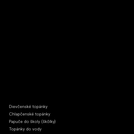
Little Shoes s.r.o.
U Vodárny 1506
397 01 Písek
IČ: 07715773, DIČ: CZ07715773
Špeciálne kategórie
Dievčenské topánky
Chlapčenské topánky
Papuče do školy (škôlky)
Topánky do vody