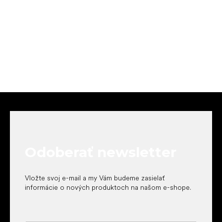
Z
á
p
ä
t
Odoberať newsletter
i
e
Vložte svoj e-mail a my Vám budeme zasielať
informácie o nových produktoch na našom e-shope.