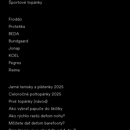
Športové topánky
Obľúbené značky
Froddo
Protetika
BEDA
Bundgaard
Jonap
KOEL
Pegres
Reima
Články
Jarné tenisky a plátenky 2025
Celoročné poltopánky 2025
Prvé topánky (návod)
Ako vybrať papuče do škôlky
Ako rýchlo rastú deťom nohy?
Môžete dať deťom barefooty?