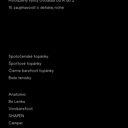
Prirodzený vývoj chodidla od A do Z
15 zaujímavostí o detskej nohe
Špeciálne kategórie
Spoločenské topánky
Športové topánky
Čierne barefoot topánky
Biele tenisky
Obľúbené značky
Anatomic
Be Lenka
Vivobarefoot
SHAPEN
Camper