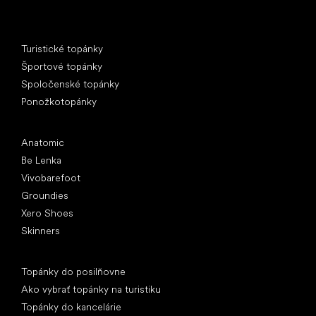
Špeciálne kategórie
Turistické topánky
Športové topánky
Spoločenské topánky
Ponožkotopánky
Obľúbené značky
Anatomic
Be Lenka
Vivobarefoot
Groundies
Xero Shoes
Skinners
Články
Topánky do posilňovne
Ako vybrať topánky na turistiku
Topánky do kancelárie