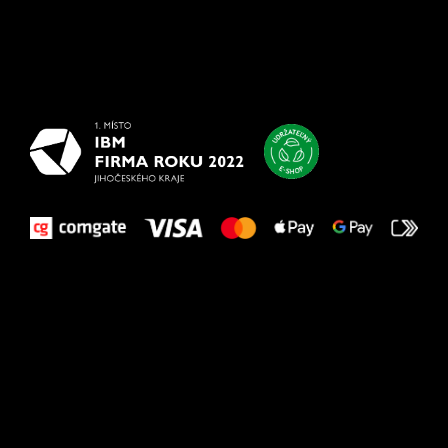
Všetko
najlepšie
vašim nohám