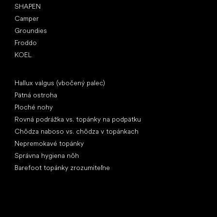
SHAPEN
Camper
Groundies
Froddo
KOEL
Články
Hallux valgus (vbočený palec)
Pätná ostroha
Ploché nohy
Rovná podrážka vs. topánky na podpätku
Chôdza naboso vs. chôdza v topánkach
Nepremokavé topánky
Správna hygiena nôh
Barefoot topánky zrozumiteľne