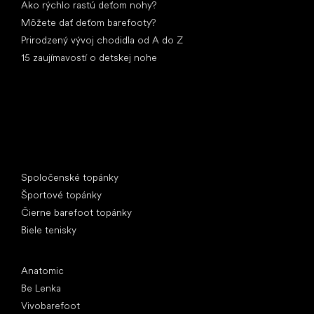
Ako rýchlo rastú deťom nohy?
Môžete dať deťom barefooty?
Prirodzený vývoj chodidla od A do Z
15 zaujímavostí o detskej nohe
Špeciálne kategórie
Spoločenské topánky
Športové topánky
Čierne barefoot topánky
Biele tenisky
Obľúbené značky
Anatomic
Be Lenka
Vivobarefoot