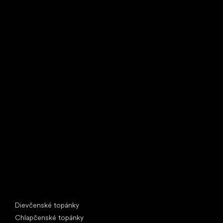
Little Shoes s.r.o.
U Vodárny 1506
397 01 Písek
IČ: 07715773, DIČ: CZ07715773
Špeciálne kategórie
Dievčenské topánky
Chlapčenské topánky