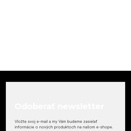
Z
á
p
ä
t
Odoberať newsletter
i
e
Vložte svoj e-mail a my Vám budeme zasielať
informácie o nových produktoch na našom e-shope.