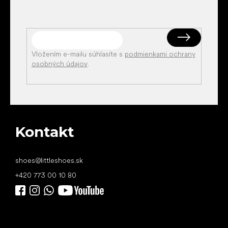
Vložením e-mailu súhlasíte s
podmienkami ochrany
osobných údajov
.
Kontakt
shoes
@
littleshoes.sk
+420 773 00 10 80