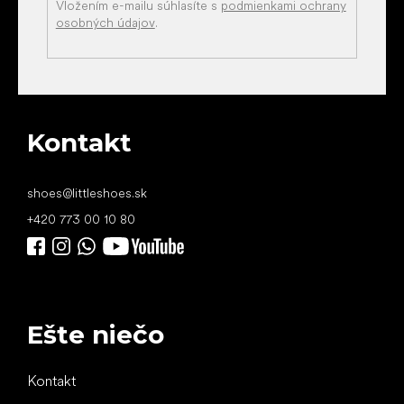
Vložením e-mailu súhlasíte s
podmienkami ochrany
osobných údajov
.
Kontakt
shoes
@
littleshoes.sk
+420 773 00 10 80
Ešte niečo
Kontakt