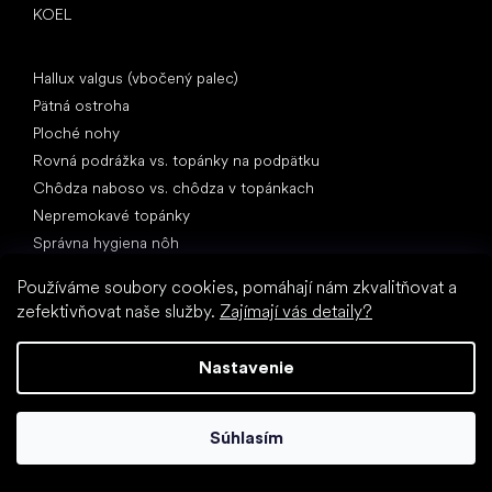
KOEL
Články
Hallux valgus (vbočený palec)
Pätná ostroha
Ploché nohy
Rovná podrážka vs. topánky na podpätku
Chôdza naboso vs. chôdza v topánkach
Nepremokavé topánky
Správna hygiena nôh
Barefoot topánky zrozumiteľne
Používáme soubory cookies, pomáhají nám zkvalitňovat a
zefektivňovat naše služby.
Zajímají vás detaily?
Nastavenie
Súhlasím
Špeciálne kategórie
Turistické topánky
Športové topánky