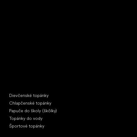
Little Shoes s.r.o.
U Vodárny 1506
397 01 Písek
IČ: 07715773, DIČ: CZ07715773
Špeciálne kategórie
Dievčenské topánky
Chlapčenské topánky
Papuče do školy (škôlky)
Topánky do vody
Športové topánky