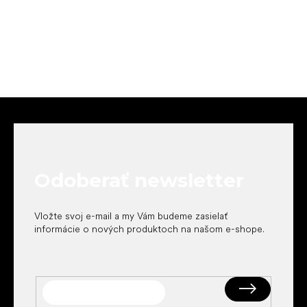
Z
á
p
ä
t
Odoberať newsletter
i
e
Vložte svoj e-mail a my Vám budeme zasielať
informácie o nových produktoch na našom e-shope.