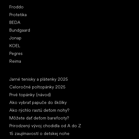
Obľúbené značky
Froddo
Protetika
BEDA
Bundgaard
Jonap
KOEL
Pegres
Reima
Články
Jarné tenisky a plátenky 2025
Celoročné poltopánky 2025
Prvé topánky (návod)
Ako vybrať papuče do škôlky
Ako rýchlo rastú deťom nohy?
Môžete dať deťom barefooty?
Prirodzený vývoj chodidla od A do Z
15 zaujímavostí o detskej nohe