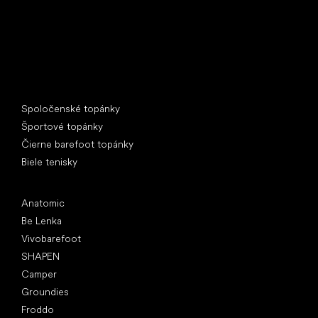
Špeciálne kategórie
Spoločenské topánky
Športové topánky
Čierne barefoot topánky
Biele tenisky
Obľúbené značky
Anatomic
Be Lenka
Vivobarefoot
SHAPEN
Camper
Groundies
Froddo