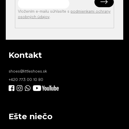
Vložením e-mailu súhlasíte s
podmienkami ochrany
osobných údajov
.
Kontakt
shoes
@
littleshoes.sk
+420 773 00 10 80
Ešte niečo