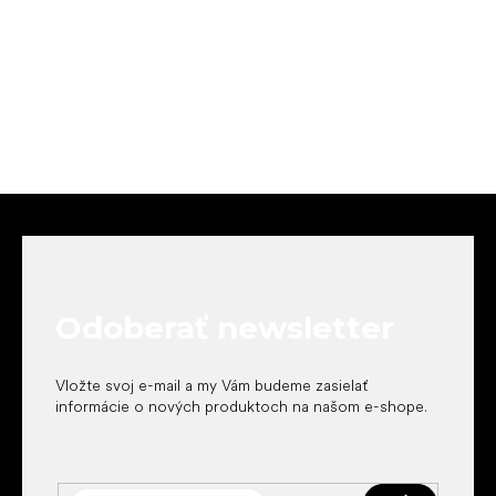
Z
á
p
ä
t
Odoberať newsletter
i
e
Vložte svoj e-mail a my Vám budeme zasielať
informácie o nových produktoch na našom e-shope.