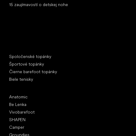
15 zaujímavostí o detskej nohe
Špeciálne kategórie
Spoločenské topánky
Športové topánky
Čierne barefoot topánky
Biele tenisky
Obľúbené značky
Anatomic
Be Lenka
Vivobarefoot
SHAPEN
Camper
Groundies