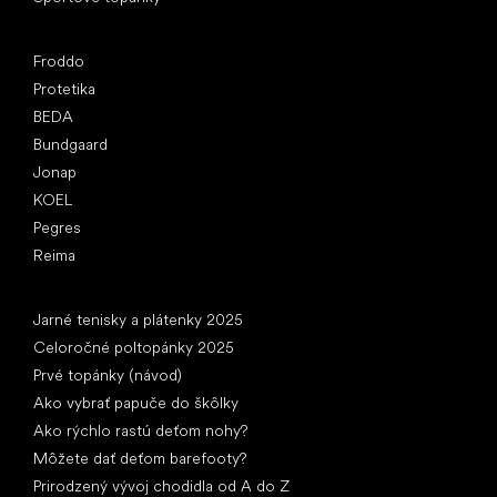
Obľúbené značky
Froddo
Protetika
BEDA
Bundgaard
Jonap
KOEL
Pegres
Reima
Články
Jarné tenisky a plátenky 2025
Celoročné poltopánky 2025
Prvé topánky (návod)
Ako vybrať papuče do škôlky
Ako rýchlo rastú deťom nohy?
Môžete dať deťom barefooty?
Prirodzený vývoj chodidla od A do Z