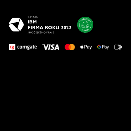
vašim nohám