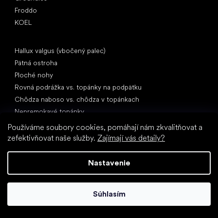
Froddo
KOEL
Články
Hallux valgus (vbočený palec)
Pätná ostroha
Ploché nohy
Rovná podrážka vs. topánky na podpätku
Chôdza naboso vs. chôdza v topánkach
Nepremokavé topánky
Správna hygiena nôh
Používáme soubory cookies, pomáhají nám zkvalitňovat a
Barefoot topánky zrozumiteľne
zefektivňovat naše služby.
Zajímají vás detaily?
Nastavenie
Súhlasím
Špeciálne kategórie