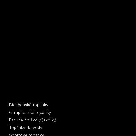
Little Shoes s.r.o.
U Vodárny 1506
397 01 Písek
IČ: 07715773, DIČ: CZ07715773
Špeciálne kategórie
Dievčenské topánky
Chlapčenské topánky
Papuče do školy (škôlky)
Topánky do vody
Športové topánky