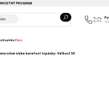
RNOSTNÝ PROGRAM
Po
+4
ky
Doplnky
Zľavy
celoročné nízke barefoot topánky: Veľkosť 30