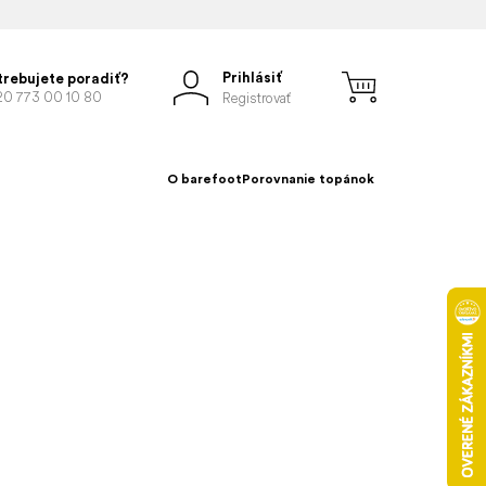
Prihlásiť
trebujete poradiť?
20 773 00 10 80
Registrovať
O barefoot
Porovnanie topánok