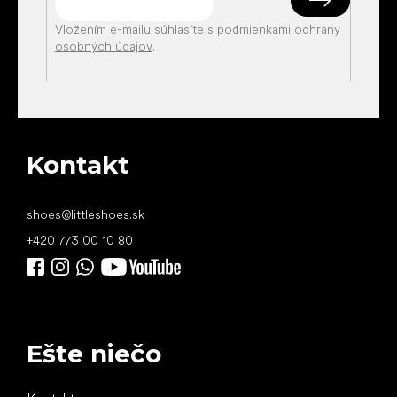
Vložením e-mailu súhlasíte s
podmienkami ochrany
osobných údajov
.
Kontakt
shoes
@
littleshoes.sk
+420 773 00 10 80
Ešte niečo