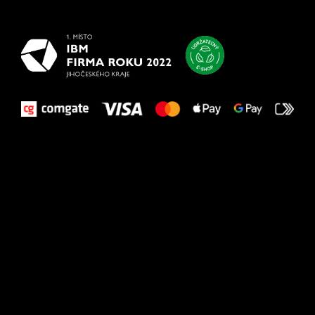
vašim nohám