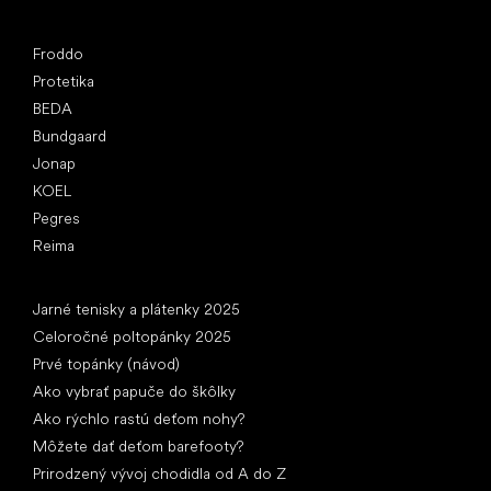
Obľúbené značky
Froddo
Protetika
BEDA
Bundgaard
Jonap
KOEL
Pegres
Reima
Články
Jarné tenisky a plátenky 2025
Celoročné poltopánky 2025
Prvé topánky (návod)
Ako vybrať papuče do škôlky
Ako rýchlo rastú deťom nohy?
Môžete dať deťom barefooty?
Prirodzený vývoj chodidla od A do Z