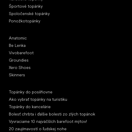
Športové topánky
Spoločenské topánky
Ponožkotopánky
Obľúbené značky
Anatomic
Be Lenka
Vivobarefoot
Groundies
Xero Shoes
Skinners
Články
Topánky do posilňovne
Ako vybrať topánky na turistiku
Topánky do kancelárie
Bolesť chrbta i ďalšie bolesti zo zlých topánok
Vyvraciame 10 najväčších barefoot mýtov!
20 zaujímavostí o ľudskej nohe