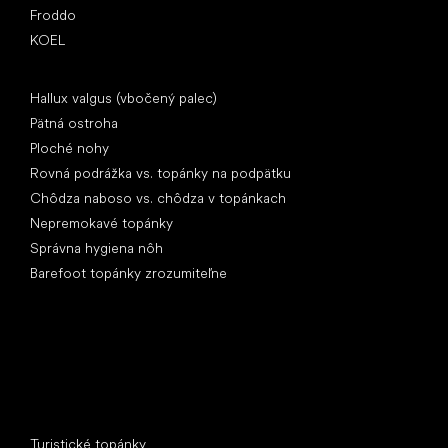
Froddo
KOEL
Články
Hallux valgus (vbočený palec)
Pätná ostroha
Ploché nohy
Rovná podrážka vs. topánky na podpätku
Chôdza naboso vs. chôdza v topánkach
Nepremokavé topánky
Správna hygiena nôh
Barefoot topánky zrozumiteľne
Špeciálne kategórie
Turistické topánky