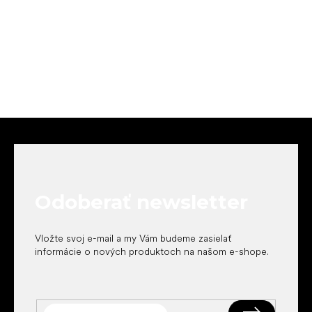
Z
á
p
ä
t
Odoberať newsletter
i
e
Vložte svoj e-mail a my Vám budeme zasielať
informácie o nových produktoch na našom e-shope.