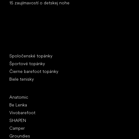
15 zaujímavostí o detskej nohe
Špeciálne kategórie
Spoločenské topánky
Športové topánky
Čierne barefoot topánky
Biele tenisky
Obľúbené značky
Anatomic
Be Lenka
Vivobarefoot
SHAPEN
Camper
Groundies