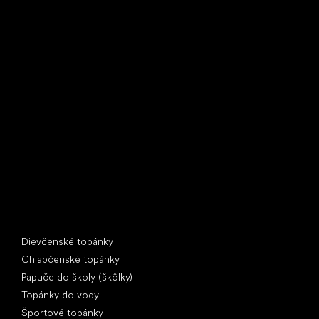
Little Shoes s.r.o.
U Vodárny 1506
397 01 Písek
IČ: 07715773, DIČ: CZ07715773
Špeciálne kategórie
Dievčenské topánky
Chlapčenské topánky
Papuče do školy (škôlky)
Topánky do vody
Športové topánky