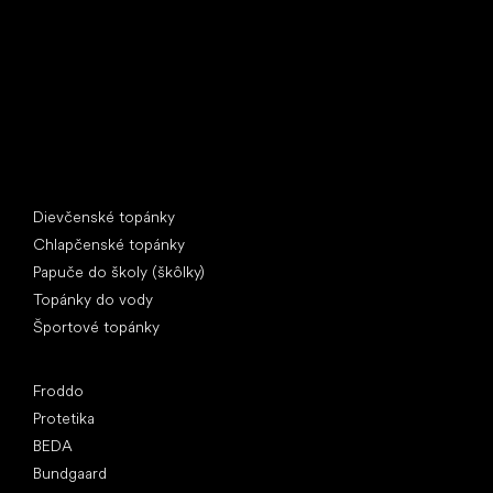
397 01 Písek
IČ: 07715773, DIČ: CZ07715773
Špeciálne kategórie
Dievčenské topánky
Chlapčenské topánky
Papuče do školy (škôlky)
Topánky do vody
Športové topánky
Obľúbené značky
Froddo
Protetika
BEDA
Bundgaard