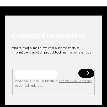
Z
á
p
ä
t
Odoberať newsletter
i
e
Vložte svoj e-mail a my Vám budeme zasielať
informácie o nových produktoch na našom e-shope.
Vložením e-mailu súhlasíte s
podmienkami ochrany
osobných údajov
.