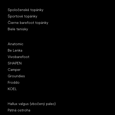
Špeciálne kategórie
Spoločenské topánky
Športové topánky
Čierne barefoot topánky
Biele tenisky
Obľúbené značky
Anatomic
Be Lenka
Vivobarefoot
SHAPEN
Camper
Groundies
Froddo
KOEL
Články
Hallux valgus (vbočený palec)
Pätná ostroha