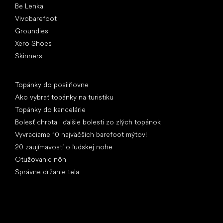
Be Lenka
Vivobarefoot
Groundies
Xero Shoes
Skinners
Články
Topánky do posilňovne
Ako vybrať topánky na turistiku
Topánky do kancelárie
Bolesť chrbta i ďalšie bolesti zo zlých topánok
Vyvraciame 10 najväčších barefoot mýtov!
20 zaujímavostí o ľudskej nohe
Otužovanie nôh
Správne držanie tela