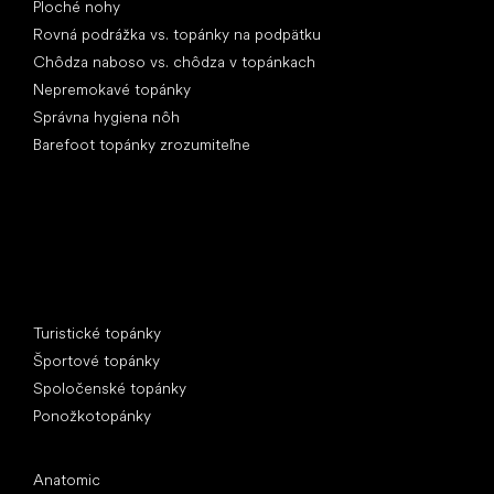
Ploché nohy
Rovná podrážka vs. topánky na podpätku
Chôdza naboso vs. chôdza v topánkach
Nepremokavé topánky
Správna hygiena nôh
Barefoot topánky zrozumiteľne
Špeciálne kategórie
Turistické topánky
Športové topánky
Spoločenské topánky
Ponožkotopánky
Obľúbené značky
Anatomic