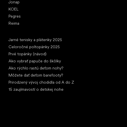
Jonap
KOEL
Pegres
Reima
Články
Jarné tenisky a plátenky 2025
Celoročné poltopánky 2025
Prvé topánky (návod)
Ako vybrať papuče do škôlky
Ako rýchlo rastú deťom nohy?
Môžete dať deťom barefooty?
Prirodzený vývoj chodidla od A do Z
15 zaujímavostí o detskej nohe