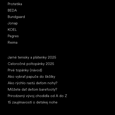
Protetika
BEDA
Bundgaard
Jonap
KOEL
Pegres
Reima
Články
Jarné tenisky a plátenky 2025
Celoročné poltopánky 2025
Prvé topánky (návod)
Ako vybrať papuče do škôlky
Ako rýchlo rastú deťom nohy?
Môžete dať deťom barefooty?
Prirodzený vývoj chodidla od A do Z
15 zaujímavostí o detskej nohe