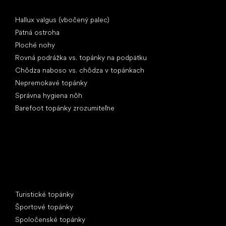
Články
Hallux valgus (vbočený palec)
Pätná ostroha
Ploché nohy
Rovná podrážka vs. topánky na podpätku
Chôdza naboso vs. chôdza v topánkach
Nepremokavé topánky
Správna hygiena nôh
Barefoot topánky zrozumiteľne
Špeciálne kategórie
Turistické topánky
Športové topánky
Spoločenské topánky