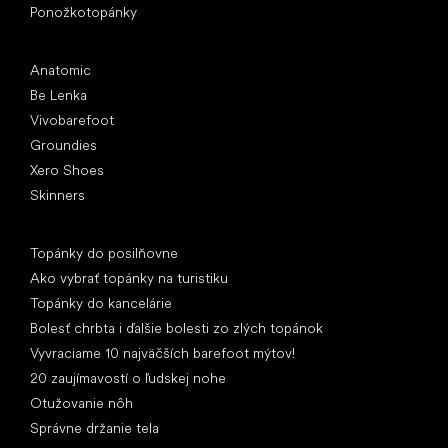
Ponožkotopánky
Obľúbené značky
Anatomic
Be Lenka
Vivobarefoot
Groundies
Xero Shoes
Skinners
Články
Topánky do posilňovne
Ako vybrať topánky na turistiku
Topánky do kancelárie
Bolesť chrbta i ďalšie bolesti zo zlých topánok
Vyvraciame 10 najväčších barefoot mýtov!
20 zaujímavostí o ľudskej nohe
Otužovanie nôh
Správne držanie tela