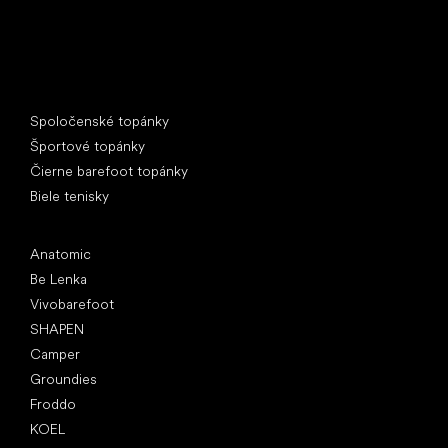
Špeciálne kategórie
Spoločenské topánky
Športové topánky
Čierne barefoot topánky
Biele tenisky
Obľúbené značky
Anatomic
Be Lenka
Vivobarefoot
SHAPEN
Camper
Groundies
Froddo
KOEL