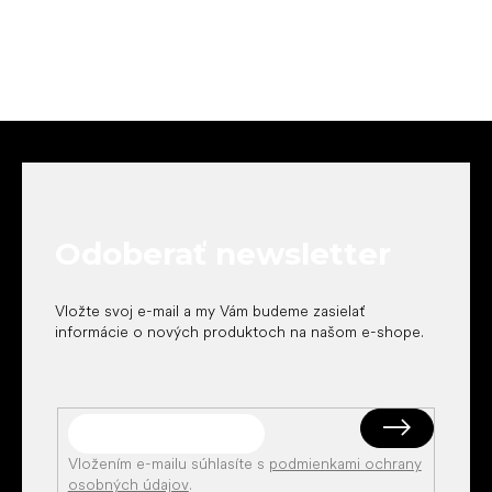
Z
á
p
ä
t
Odoberať newsletter
i
e
Vložte svoj e-mail a my Vám budeme zasielať
informácie o nových produktoch na našom e-shope.
Vložením e-mailu súhlasíte s
podmienkami ochrany
osobných údajov
.