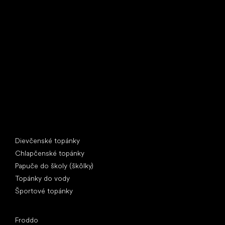
Little Shoes s.r.o.
U Vodárny 1506
397 01 Písek
IČ: 07715773, DIČ: CZ07715773
Špeciálne kategórie
Dievčenské topánky
Chlapčenské topánky
Papuče do školy (škôlky)
Topánky do vody
Športové topánky
Obľúbené značky
Froddo