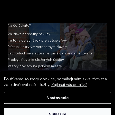
Na čo čakáte?
2% zľava na všetky nákupy
História objednávok pre vyššie zľavy
Prístup k skrytým vernostným zľavám
Jednoduchšie sledovanie zásielok a vrátenie tovaru
Predvyplňovanie uložených údajov
Všetky doklady na jednom mieste
Používáme soubory cookies, pomáhají nám zkvalitňovat a
zefektivňovat naše služby.
Zajímají vás detaily?
Nastavenie
Vytvoril Shoptet
Súhlasím
Copyright 2026
Little Shoes.sk
. Všetky práva vyhradené.