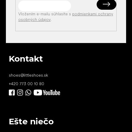
Vložením e-mailu súhlasíte s
podmienkami ochrany
osobných údajov
.
Kontakt
shoes
@
littleshoes.sk
+420 773 00 10 80
Ešte niečo