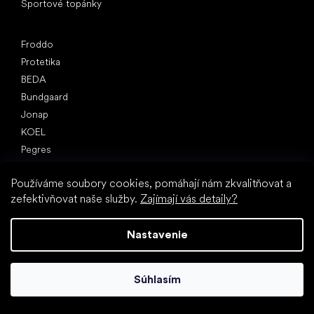
Športové topánky
Obľúbené značky
Froddo
Protetika
BEDA
Bundgaard
Jonap
KOEL
Pegres
Reima
Používáme soubory cookies, pomáhají nám zkvalitňovat a
Články
zefektivňovat naše služby.
Zajímají vás detaily?
Jarné tenisky a plátenky 2025
Celoročné poltopánky 2025
Nastavenie
Prvé topánky (návod)
Ako vybrať papuče do škôlky
Ako rýchlo rastú deťom nohy?
Súhlasím
Môžete dať deťom barefooty?
Prirodzený vývoj chodidla od A do Z