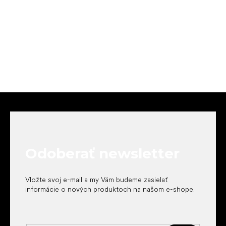
Z
á
p
ä
t
Odoberať newsletter
i
e
Vložte svoj e-mail a my Vám budeme zasielať
informácie o nových produktoch na našom e-shope.