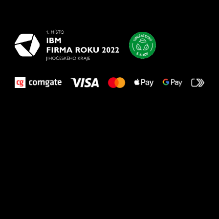
najlepšie
vašim nohám