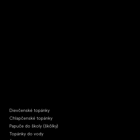
Little Shoes s.r.o.
U Vodárny 1506
397 01 Písek
IČ: 07715773, DIČ: CZ07715773
Špeciálne kategórie
Dievčenské topánky
Chlapčenské topánky
Papuče do školy (škôlky)
Topánky do vody