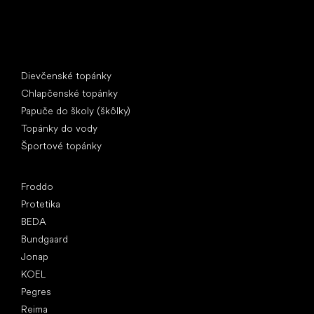
Špeciálne kategórie
Dievčenské topánky
Chlapčenské topánky
Papuče do školy (škôlky)
Topánky do vody
Športové topánky
Obľúbené značky
Froddo
Protetika
BEDA
Bundgaard
Jonap
KOEL
Pegres
Reima