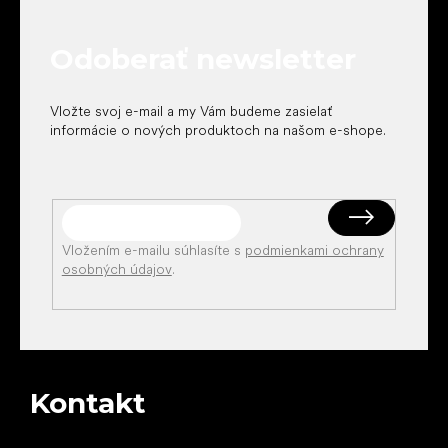
ä
t
Odoberať newsletter
i
e
Vložte svoj e-mail a my Vám budeme zasielať
informácie o nových produktoch na našom e-shope.
Vložením e-mailu súhlasíte s
podmienkami ochrany
osobných údajov
.
Kontakt