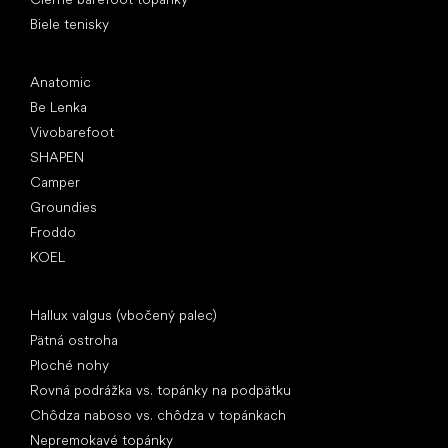
Biele tenisky
Obľúbené značky
Anatomic
Be Lenka
Vivobarefoot
SHAPEN
Camper
Groundies
Froddo
KOEL
Články
Hallux valgus (vbočený palec)
Pätná ostroha
Ploché nohy
Rovná podrážka vs. topánky na podpätku
Chôdza naboso vs. chôdza v topánkach
Nepremokavé topánky