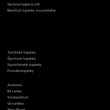
Správna hygiena nôh
Barefoot topánky zrozumiteľne
Špeciálne kategórie
Turistické topánky
Športové topánky
Spoločenské topánky
Ponožkotopánky
Obľúbené značky
Anatomic
Be Lenka
Vivobarefoot
Groundies
Xero Shoes