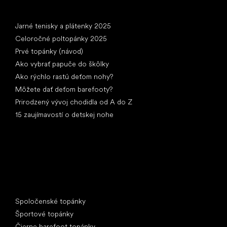
Články
Jarné tenisky a plátenky 2025
Celoročné poltopánky 2025
Prvé topánky (návod)
Ako vybrať papuče do škôlky
Ako rýchlo rastú deťom nohy?
Môžete dať deťom barefooty?
Prirodzený vývoj chodidla od A do Z
15 zaujímavostí o detskej nohe
Špeciálne kategórie
Spoločenské topánky
Športové topánky
Čierne barefoot topánky