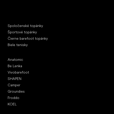
Špeciálne kategórie
Spoločenské topánky
Športové topánky
Čierne barefoot topánky
Biele tenisky
Obľúbené značky
Anatomic
Be Lenka
Vivobarefoot
SHAPEN
Camper
Groundies
Froddo
KOEL
Články