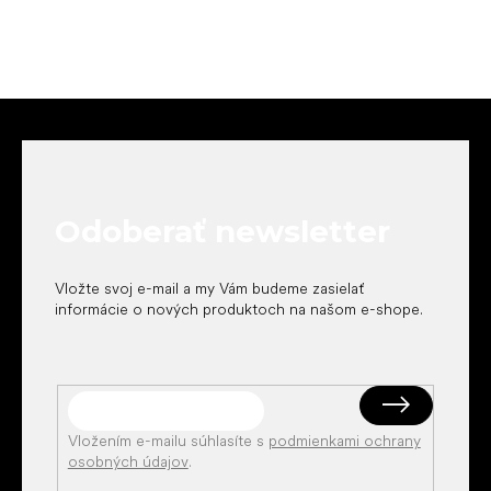
Z
á
p
ä
t
Odoberať newsletter
i
e
Vložte svoj e-mail a my Vám budeme zasielať
informácie o nových produktoch na našom e-shope.
Vložením e-mailu súhlasíte s
podmienkami ochrany
osobných údajov
.