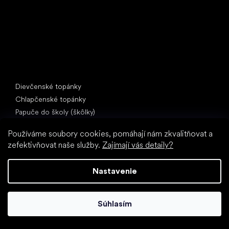
Špeciálne kategórie
Dievčenské topánky
Chlapčenské topánky
Papuče do školy (škôlky)
Topánky do vody
Používáme soubory cookies, pomáhají nám zkvalitňovat a
Športové topánky
zefektivňovat naše služby.
Zajímají vás detaily?
Obľúbené značky
Froddo
Nastavenie
Protetika
BEDA
Súhlasím
Bundgaard
Jonap