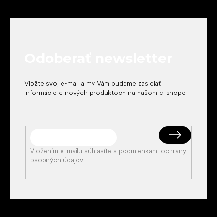
Z
á
p
ä
t
Odoberať newsletter
i
e
Vložte svoj e-mail a my Vám budeme zasielať
informácie o nových produktoch na našom e-shope.
Vložením e-mailu súhlasíte s
podmienkami ochrany
osobných údajov
.