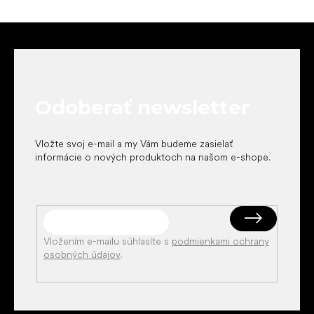
Z
á
p
ä
t
Odoberať newsletter
i
e
Vložte svoj e-mail a my Vám budeme zasielať
informácie o nových produktoch na našom e-shope.
Vložením e-mailu súhlasíte s
podmienkami ochrany
osobných údajov
.