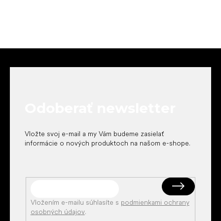
Z
á
p
ä
t
Odoberať newsletter
i
e
Vložte svoj e-mail a my Vám budeme zasielať
informácie o nových produktoch na našom e-shope.
Vložením e-mailu súhlasíte s
podmienkami ochrany
osobných údajov
.