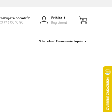
Prihlásiť
trebujete poradiť?
20 773 00 10 80
Registrovať
O barefoot
Porovnanie topánok