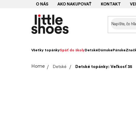
Prejsť
O NÁS
AKO NAKUPOVAŤ
KONTAKT
VE
na
obsah
Všetky topánky
Späť do školy
Detské
Dámske
Pánske
Znač
Domov
Detské
Detské topánky: Veľkosť 35