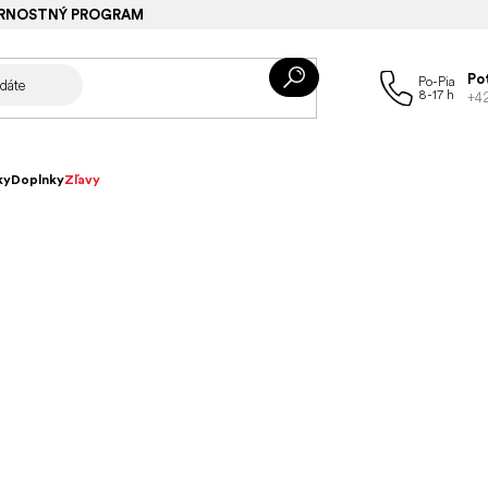
RNOSTNÝ PROGRAM
Po
+4
ky
Doplnky
Zľavy