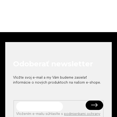
Z
á
p
ä
t
Odoberať newsletter
i
e
Vložte svoj e-mail a my Vám budeme zasielať
informácie o nových produktoch na našom e-shope.
Vložením e-mailu súhlasíte s
podmienkami ochrany