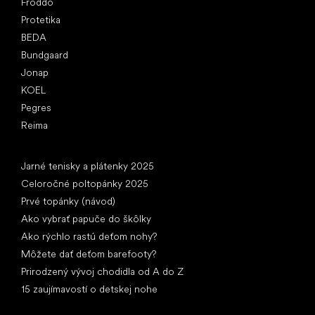
Froddo
Protetika
BEDA
Bundgaard
Jonap
KOEL
Pegres
Reima
Články
Jarné tenisky a plátenky 2025
Celoročné poltopánky 2025
Prvé topánky (návod)
Ako vybrať papuče do škôlky
Ako rýchlo rastú deťom nohy?
Môžete dať deťom barefooty?
Prirodzený vývoj chodidla od A do Z
15 zaujímavostí o detskej nohe