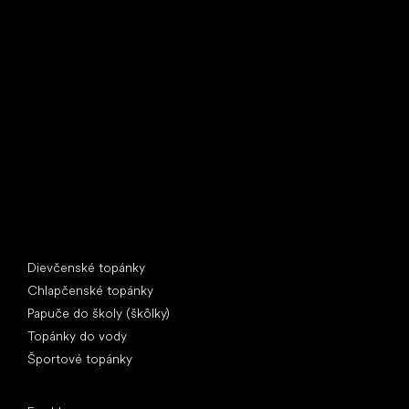
Little Shoes s.r.o.
U Vodárny 1506
397 01 Písek
IČ: 07715773, DIČ: CZ07715773
Špeciálne kategórie
Dievčenské topánky
Chlapčenské topánky
Papuče do školy (škôlky)
Topánky do vody
Športové topánky
Obľúbené značky