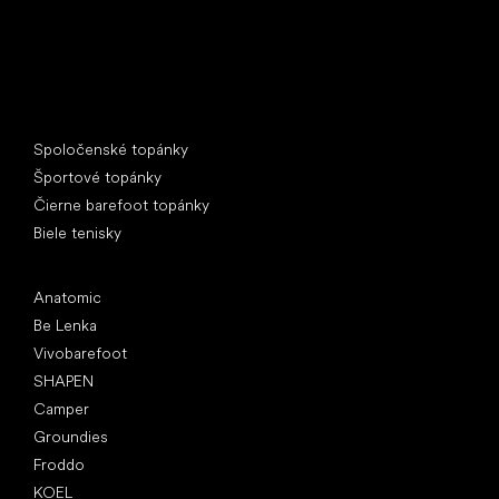
Špeciálne kategórie
Spoločenské topánky
Športové topánky
Čierne barefoot topánky
Biele tenisky
Obľúbené značky
Anatomic
Be Lenka
Vivobarefoot
SHAPEN
Camper
Groundies
Froddo
KOEL