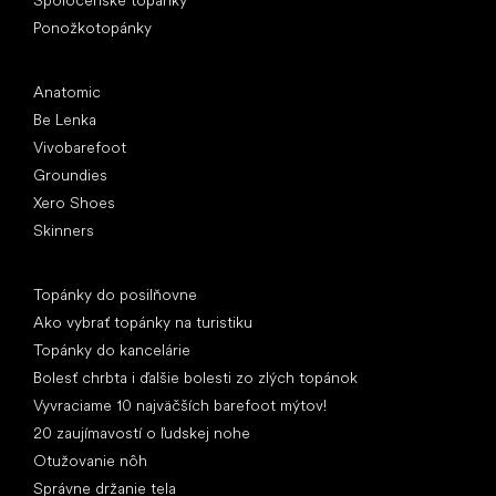
Ponožkotopánky
Obľúbené značky
Anatomic
Be Lenka
Vivobarefoot
Groundies
Xero Shoes
Skinners
Články
Topánky do posilňovne
Ako vybrať topánky na turistiku
Topánky do kancelárie
Bolesť chrbta i ďalšie bolesti zo zlých topánok
Vyvraciame 10 najväčších barefoot mýtov!
20 zaujímavostí o ľudskej nohe
Otužovanie nôh
Správne držanie tela