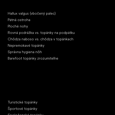
Články
Hallux valgus (vbočený palec)
Pätná ostroha
Ploché nohy
Rovná podrážka vs. topánky na podpätku
Chôdza naboso vs. chôdza v topánkach
Nepremokavé topánky
Správna hygiena nôh
Barefoot topánky zrozumiteľne
Špeciálne kategórie
Turistické topánky
Športové topánky
Spoločenské topánky