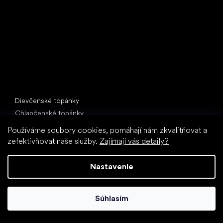
397 01 Písek
IČ: 07715773, DIČ: CZ07715773
Špeciálne kategórie
Dievčenské topánky
Chlapčenské topánky
Papuče do školy (škôlky)
Používáme soubory cookies, pomáhají nám zkvalitňovat a
Topánky do vody
zefektivňovat naše služby.
Zajímají vás detaily?
Športové topánky
Nastavenie
Obľúbené značky
Froddo
Protetika
Súhlasím
BEDA
Bundgaard