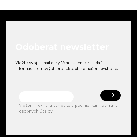
Z
á
p
ä
t
Odoberať newsletter
i
e
Vložte svoj e-mail a my Vám budeme zasielať
informácie o nových produktoch na našom e-shope.
Vložením e-mailu súhlasíte s
podmienkami ochrany
osobných údajov
.