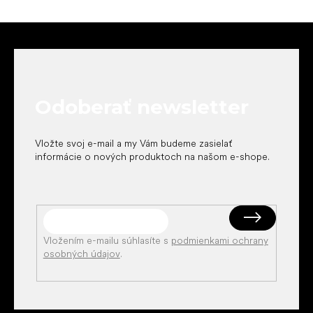
Z
á
p
ä
t
Odoberať newsletter
i
e
Vložte svoj e-mail a my Vám budeme zasielať
informácie o nových produktoch na našom e-shope.
Vložením e-mailu súhlasíte s
podmienkami ochrany
osobných údajov
.