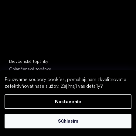
397 01 Písek
IČ: 07715773, DIČ: CZ07715773
Špeciálne kategórie
Dievčenské topánky
Chlapčenské topánky
Papuče do školy (škôlky)
Používáme soubory cookies, pomáhají nám zkvalitňovat a
Topánky do vody
zefektivňovat naše služby.
Zajímají vás detaily?
Športové topánky
Nastavenie
Obľúbené značky
Froddo
Protetika
Súhlasím
BEDA
Bundgaard