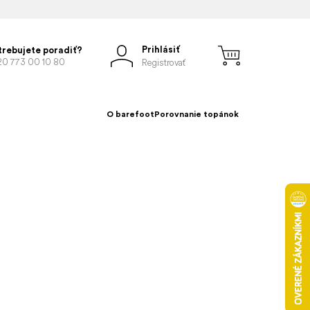
Prihlásiť
trebujete poradiť?
20 773 00 10 80
Registrovať
O barefoot
Porovnanie topánok