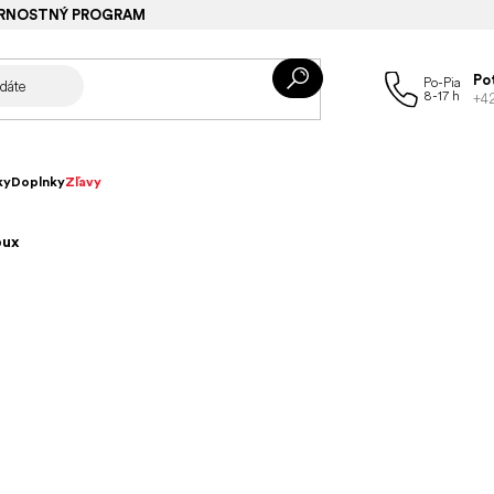
RNOSTNÝ PROGRAM
Po
+4
ky
Doplnky
Zľavy
bux