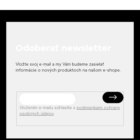
Z
á
p
ä
t
Odoberať newsletter
i
e
Vložte svoj e-mail a my Vám budeme zasielať
informácie o nových produktoch na našom e-shope.
Vložením e-mailu súhlasíte s
podmienkami ochrany
osobných údajov
.