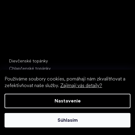
397 01 Písek
IČ: 07715773, DIČ: CZ07715773
Špeciálne kategórie
Dievčenské topánky
Chlapčenské topánky
Papuče do školy (škôlky)
Používáme soubory cookies, pomáhají nám zkvalitňovat a
Topánky do vody
zefektivňovat naše služby.
Zajímají vás detaily?
Športové topánky
Nastavenie
Obľúbené značky
Froddo
Protetika
Súhlasím
BEDA
Bundgaard