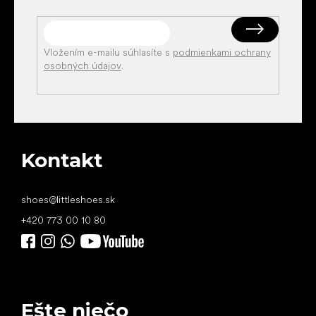
Vložením e-mailu súhlasíte s
podmienkami ochrany
osobných údajov
.
Kontakt
shoes
@
littleshoes.sk
+420 773 00 10 80
Ešte niečo