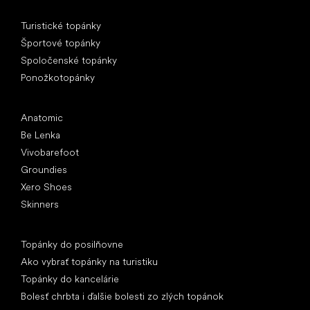
Špeciálne kategórie
Turistické topánky
Športové topánky
Spoločenské topánky
Ponožkotopánky
Obľúbené značky
Anatomic
Be Lenka
Vivobarefoot
Groundies
Xero Shoes
Skinners
Články
Topánky do posilňovne
Ako vybrať topánky na turistiku
Topánky do kancelárie
Bolesť chrbta i ďalšie bolesti zo zlých topánok