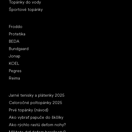
Topánky do vody
Športové topánky
Obľúbené značky
Froddo
Protetika
BEDA
Bundgaard
Jonap
KOEL
Pegres
Reima
Články
Jarné tenisky a plátenky 2025
Celoročné poltopánky 2025
Prvé topánky (návod)
Ako vybrať papuče do škôlky
Ako rýchlo rastú deťom nohy?
Môžete dať deťom barefooty?