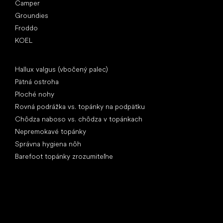
Camper
Groundies
Froddo
KOEL
Články
Hallux valgus (vbočený palec)
Pätná ostroha
Ploché nohy
Rovná podrážka vs. topánky na podpätku
Chôdza naboso vs. chôdza v topánkach
Nepremokavé topánky
Správna hygiena nôh
Barefoot topánky zrozumiteľne