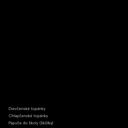
Little Shoes s.r.o.
U Vodárny 1506
397 01 Písek
IČ: 07715773, DIČ: CZ07715773
Špeciálne kategórie
Dievčenské topánky
Chlapčenské topánky
Papuče do školy (škôlky)