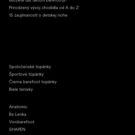
Prirodzený vývoj chodidla od A do Z
15 zaujímavostí o detskej nohe
Špeciálne kategórie
Spoločenské topánky
Športové topánky
Čierne barefoot topánky
Biele tenisky
Obľúbené značky
Anatomic
Be Lenka
Vivobarefoot
SHAPEN