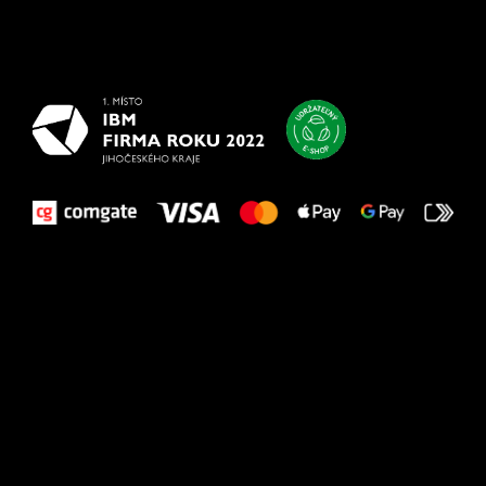
Všetko
najlepšie
vašim nohám