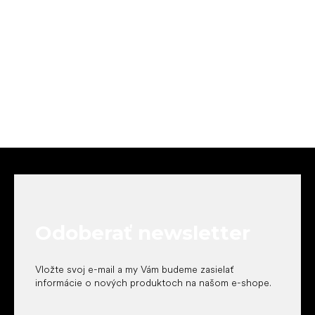
Z
á
p
ä
t
Odoberať newsletter
i
e
Vložte svoj e-mail a my Vám budeme zasielať
informácie o nových produktoch na našom e-shope.