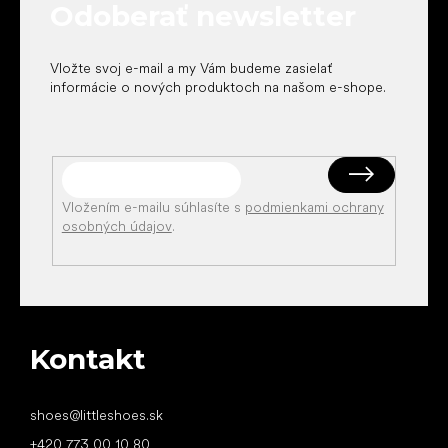
Odoberať newsletter
i
e
Vložte svoj e-mail a my Vám budeme zasielať
informácie o nových produktoch na našom e-shope.
Vložením e-mailu súhlasíte s
podmienkami ochrany
osobných údajov
.
Kontakt
shoes
@
littleshoes.sk
+420 773 00 10 80