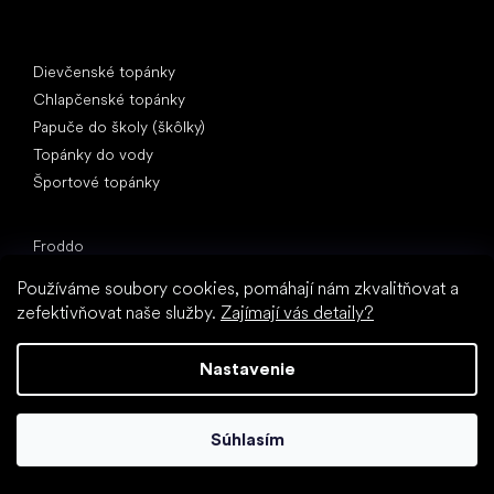
Špeciálne kategórie
Dievčenské topánky
Chlapčenské topánky
Papuče do školy (škôlky)
Topánky do vody
Športové topánky
Obľúbené značky
Froddo
Protetika
Používáme soubory cookies, pomáhají nám zkvalitňovat a
BEDA
zefektivňovat naše služby.
Zajímají vás detaily?
Bundgaard
Jonap
Nastavenie
KOEL
Pegres
Súhlasím
Reima
Články