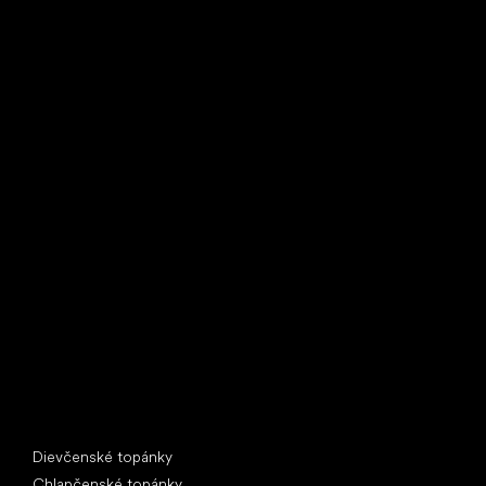
Little Shoes s.r.o.
U Vodárny 1506
397 01 Písek
IČ: 07715773, DIČ: CZ07715773
Špeciálne kategórie
Dievčenské topánky
Chlapčenské topánky