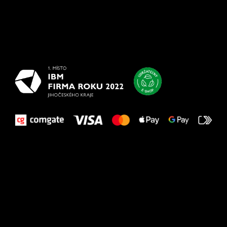
Všetko
najlepšie
vašim nohám