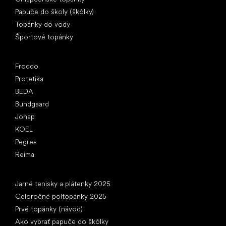
Papuče do školy (škôlky)
Topánky do vody
Športové topánky
Obľúbené značky
Froddo
Protetika
BEDA
Bundgaard
Jonap
KOEL
Pegres
Reima
Články
Jarné tenisky a plátenky 2025
Celoročné poltopánky 2025
Prvé topánky (návod)
Ako vybrať papuče do škôlky