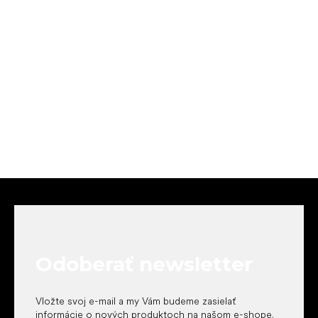
Z
á
p
ä
t
Odoberať newsletter
i
e
Vložte svoj e-mail a my Vám budeme zasielať
informácie o nových produktoch na našom e-shope.