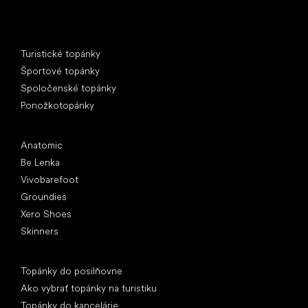
Špeciálne kategórie
Turistické topánky
Športové topánky
Spoločenské topánky
Ponožkotopánky
Obľúbené značky
Anatomic
Be Lenka
Vivobarefoot
Groundies
Xero Shoes
Skinners
Články
Topánky do posilňovne
Ako vybrať topánky na turistiku
Topánky do kancelárie