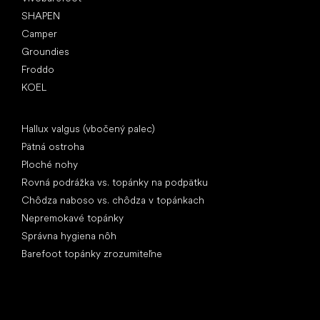
SHAPEN
Camper
Groundies
Froddo
KOEL
Články
Hallux valgus (vbočený palec)
Pätná ostroha
Ploché nohy
Rovná podrážka vs. topánky na podpätku
Chôdza naboso vs. chôdza v topánkach
Nepremokavé topánky
Správna hygiena nôh
Barefoot topánky zrozumiteľne