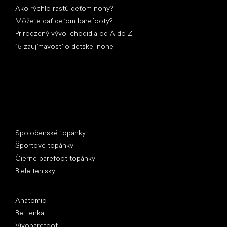
Ako rýchlo rastú deťom nohy?
Môžete dať deťom barefooty?
Prirodzený vývoj chodidla od A do Z
15 zaujímavostí o detskej nohe
Špeciálne kategórie
Spoločenské topánky
Športové topánky
Čierne barefoot topánky
Biele tenisky
Obľúbené značky
Anatomic
Be Lenka
Vivobarefoot