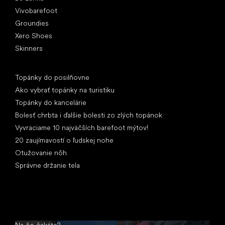
Vivobarefoot
Groundies
Xero Shoes
Skinners
Články
Topánky do posilňovne
Ako vybrať topánky na turistiku
Topánky do kancelárie
Bolesť chrbta i ďalšie bolesti zo zlých topánok
Vyvraciame 10 najväčších barefoot mýtov!
20 zaujímavostí o ľudskej nohe
Otužovanie nôh
Správne držanie tela
Na čo čakáte?