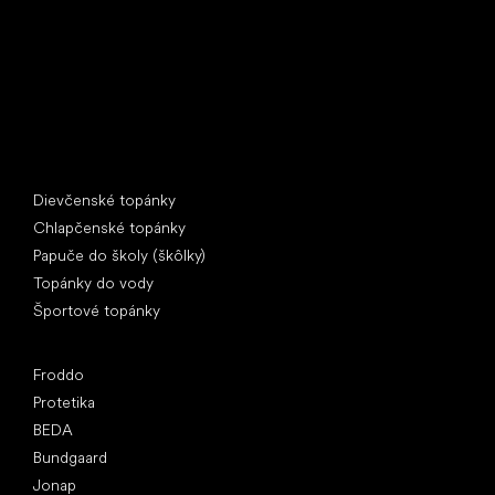
IČ: 07715773, DIČ: CZ07715773
Špeciálne kategórie
Dievčenské topánky
Chlapčenské topánky
Papuče do školy (škôlky)
Topánky do vody
Športové topánky
Obľúbené značky
Froddo
Protetika
BEDA
Bundgaard
Jonap