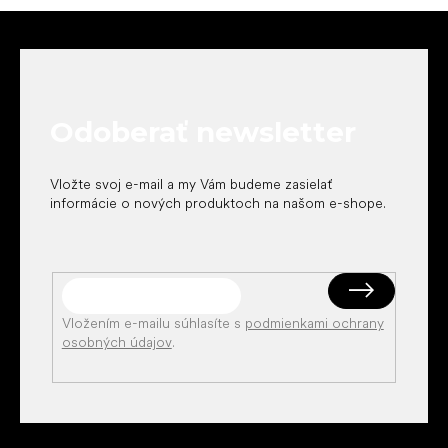
Z
á
p
ä
t
Odoberať newsletter
i
e
Vložte svoj e-mail a my Vám budeme zasielať
informácie o nových produktoch na našom e-shope.
Vložením e-mailu súhlasíte s
podmienkami ochrany
osobných údajov
.