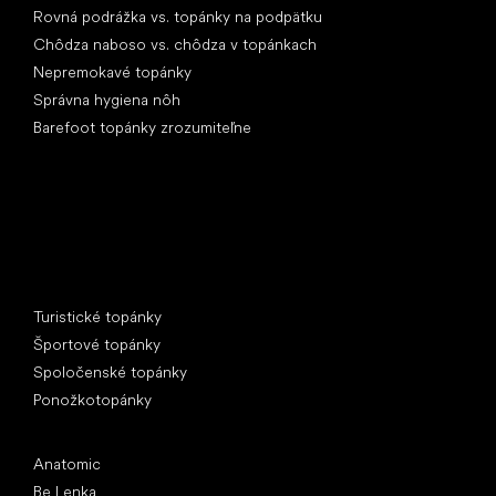
Rovná podrážka vs. topánky na podpätku
Chôdza naboso vs. chôdza v topánkach
Nepremokavé topánky
Správna hygiena nôh
Barefoot topánky zrozumiteľne
Špeciálne kategórie
Turistické topánky
Športové topánky
Spoločenské topánky
Ponožkotopánky
Obľúbené značky
Anatomic
Be Lenka