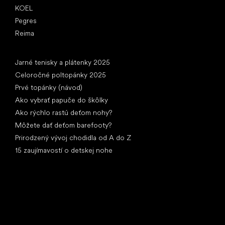
KOEL
Pegres
Reima
Články
Jarné tenisky a plátenky 2025
Celoročné poltopánky 2025
Prvé topánky (návod)
Ako vybrať papuče do škôlky
Ako rýchlo rastú deťom nohy?
Môžete dať deťom barefooty?
Prirodzený vývoj chodidla od A do Z
15 zaujímavostí o detskej nohe