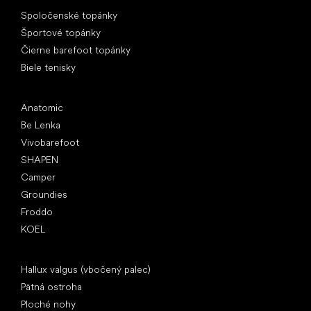
Špeciálne kategórie
Spoločenské topánky
Športové topánky
Čierne barefoot topánky
Biele tenisky
Obľúbené značky
Anatomic
Be Lenka
Vivobarefoot
SHAPEN
Camper
Groundies
Froddo
KOEL
Články
Hallux valgus (vbočený palec)
Pätná ostroha
Ploché nohy