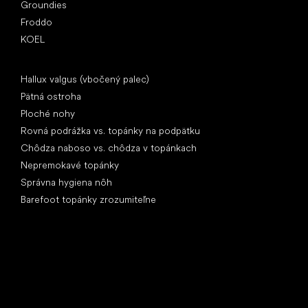
Groundies
Froddo
KOEL
Články
Hallux valgus (vbočený palec)
Pätná ostroha
Ploché nohy
Rovná podrážka vs. topánky na podpätku
Chôdza naboso vs. chôdza v topánkach
Nepremokavé topánky
Správna hygiena nôh
Barefoot topánky zrozumiteľne
Špeciálne kategórie