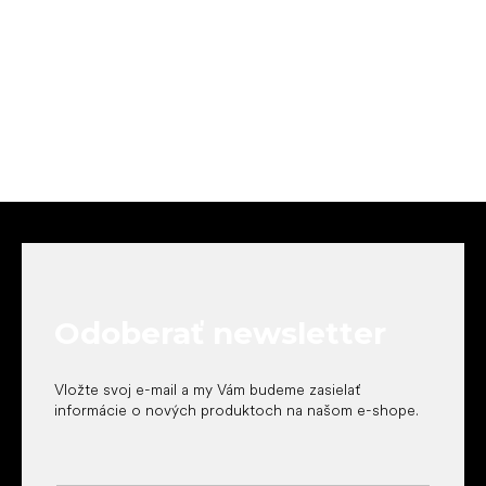
Z
á
p
ä
t
Odoberať newsletter
i
e
Vložte svoj e-mail a my Vám budeme zasielať
informácie o nových produktoch na našom e-shope.