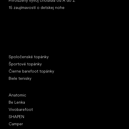
Prirodzený vývoj chodidla od A do Z
15 zaujímavostí o detskej nohe
Špeciálne kategórie
Spoločenské topánky
Športové topánky
Čierne barefoot topánky
Biele tenisky
Obľúbené značky
Anatomic
Be Lenka
Vivobarefoot
SHAPEN
Camper