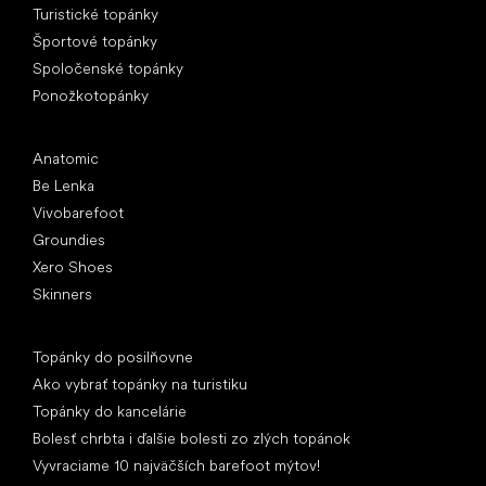
Turistické topánky
Športové topánky
Spoločenské topánky
Ponožkotopánky
Obľúbené značky
Anatomic
Be Lenka
Vivobarefoot
Groundies
Xero Shoes
Skinners
Články
Topánky do posilňovne
Ako vybrať topánky na turistiku
Topánky do kancelárie
Bolesť chrbta i ďalšie bolesti zo zlých topánok
Vyvraciame 10 najväčších barefoot mýtov!