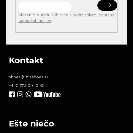
Vložením e-mailu súhlasíte s
podmienkami ochrany
osobných údajov
.
Kontakt
shoes
@
littleshoes.sk
+420 773 00 10 80
Ešte niečo