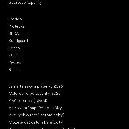
Športové topánky
Obľúbené značky
Froddo
Protetika
BEDA
Bundgaard
Jonap
KOEL
Pegres
Reima
Články
Jarné tenisky a plátenky 2025
Celoročné poltopánky 2025
Prvé topánky (návod)
Ako vybrať papuče do škôlky
Ako rýchlo rastú deťom nohy?
Môžete dať deťom barefooty?