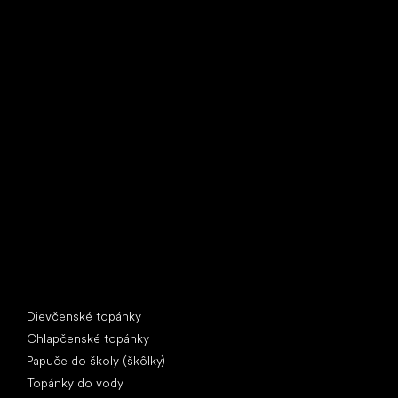
Little Shoes s.r.o.
U Vodárny 1506
397 01 Písek
IČ: 07715773, DIČ: CZ07715773
Špeciálne kategórie
Dievčenské topánky
Chlapčenské topánky
Papuče do školy (škôlky)
Topánky do vody