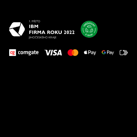
najlepšie
vašim nohám