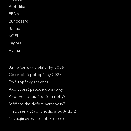
Protetika
BEDA
Bundgaard
Jonap
KOEL
Pegres
Reima
Články
Jarné tenisky a plátenky 2025
Celoročné poltopánky 2025
Prvé topánky (návod)
Ako vybrať papuče do škôlky
Ako rýchlo rastú deťom nohy?
Môžete dať deťom barefooty?
Prirodzený vývoj chodidla od A do Z
15 zaujímavostí o detskej nohe