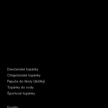
Little Shoes s.r.o.
U Vodárny 1506
397 01 Písek
IČ: 07715773, DIČ: CZ07715773
Špeciálne kategórie
Dievčenské topánky
Chlapčenské topánky
Papuče do školy (škôlky)
Topánky do vody
Športové topánky
Obľúbené značky
Froddo