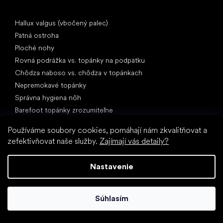
Články
Hallux valgus (vbočený palec)
Pätná ostroha
Ploché nohy
Rovná podrážka vs. topánky na podpätku
Chôdza naboso vs. chôdza v topánkach
Nepremokavé topánky
Správna hygiena nôh
Barefoot topánky zrozumiteľne
Používáme soubory cookies, pomáhají nám zkvalitňovat a
zefektivňovat naše služby.
Zajímají vás detaily?
Nastavenie
Špeciálne kategórie
Turistické topánky
Súhlasím
Športové topánky
Spoločenské topánky