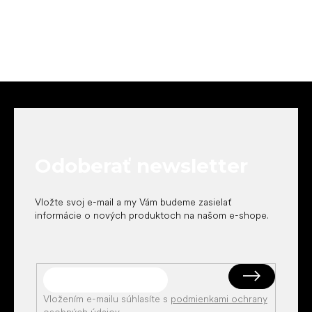
Z
á
p
ä
t
Odoberať newsletter
i
e
Vložte svoj e-mail a my Vám budeme zasielať
informácie o nových produktoch na našom e-shope.
Vložením e-mailu súhlasíte s
podmienkami ochrany
osobných údajov
.