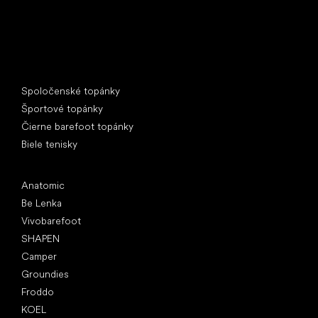
Špeciálne kategórie
Spoločenské topánky
Športové topánky
Čierne barefoot topánky
Biele tenisky
Obľúbené značky
Anatomic
Be Lenka
Vivobarefoot
SHAPEN
Camper
Groundies
Froddo
KOEL